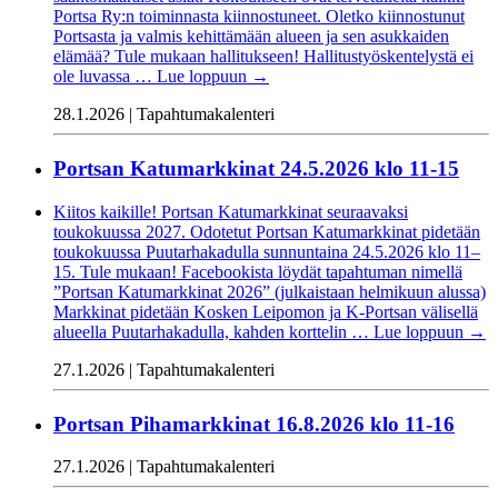
Portsa Ry:n toiminnasta kiinnostuneet. Oletko kiinnostunut
Portsasta ja valmis kehittämään alueen ja sen asukkaiden
elämää? Tule mukaan hallitukseen! Hallitustyöskentelystä ei
ole luvassa …
Lue loppuun
→
28.1.2026 | Tapahtumakalenteri
Portsan Katumarkkinat 24.5.2026 klo 11-15
Kiitos kaikille! Portsan Katumarkkinat seuraavaksi
toukokuussa 2027. Odotetut Portsan Katumarkkinat pidetään
toukokuussa Puutarhakadulla sunnuntaina 24.5.2026 klo 11–
15. Tule mukaan! Facebookista löydät tapahtuman nimellä
”Portsan Katumarkkinat 2026” (julkaistaan helmikuun alussa)
Markkinat pidetään Kosken Leipomon ja K-Portsan välisellä
alueella Puutarhakadulla, kahden korttelin …
Lue loppuun
→
27.1.2026 | Tapahtumakalenteri
Portsan Pihamarkkinat 16.8.2026 klo 11-16
27.1.2026 | Tapahtumakalenteri