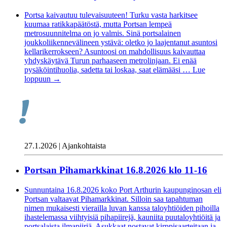
Portsa kaivautuu tulevaisuuteen! Turku vasta harkitsee
kuumaa ratikkapäätöstä, mutta Portsan lempeä
metrosuunnitelma on jo valmis. Sinä portsalainen
joukkoliikennevälineen ystävä: oletko jo laajentanut asuntosi
kellarikerrokseen? Asuntoosi on mahdollisuus kaivauttaa
yhdyskäytävä Turun parhaaseen metrolinjaan. Ei enää
pysäköintihuolia, sadetta tai loskaa, saat elämääsi …
Lue
loppuun
→
27.1.2026 | Ajankohtaista
Portsan Pihamarkkinat 16.8.2026 klo 11-16
Sunnuntaina 16.8.2026 koko Port Arthurin kaupunginosan eli
Portsan valtaavat Pihamarkkinat. Silloin saa tapahtuman
nimen mukaisesti vierailla luvan kanssa taloyhtiöiden pihoilla
ihastelemassa viihtyisiä pihapiirejä, kauniita puutaloyhtiöitä ja
portsalaista ilmapiiriä. Asukkaat nostavat kirppisaarteitaan ja