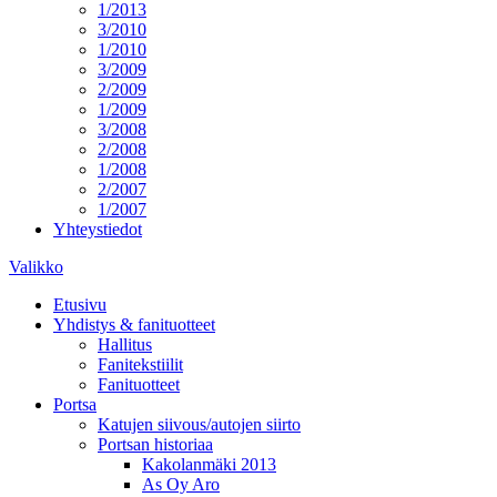
1/2013
3/2010
1/2010
3/2009
2/2009
1/2009
3/2008
2/2008
1/2008
2/2007
1/2007
Yhteystiedot
Valikko
Etusivu
Yhdistys & fanituotteet
Hallitus
Fanitekstiilit
Fanituotteet
Portsa
Katujen siivous/autojen siirto
Portsan historiaa
Kakolanmäki 2013
As Oy Aro