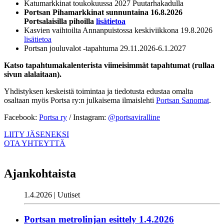
Katumarkkinat toukokuussa 2027 Puutarhakadulla
Portsan Pihamarkkinat sunnuntaina 16.8.2026
Portsalaisilla pihoilla
lisätietoa
Kasvien vaihtoilta Annanpuistossa keskiviikkona 19.8.2026
lisätietoa
Portsan jouluvalot -tapahtuma 29.11.2026-6.1.2027
Katso tapahtumakalenterista viimeisimmät tapahtumat (rullaa
sivun alalaitaan).
Yhdistyksen keskeistä toimintaa ja tiedotusta edustaa omalta
osaltaan myös Portsa ry:n julkaisema ilmaislehti
Portsan Sanomat
.
Facebook:
Portsa ry
/ Instagram:
@portsaviralline
LIITY JÄSENEKSI
OTA YHTEYTTÄ
Ajankohtaista
1.4.2026 | Uutiset
Portsan metrolinjan esittely 1.4.2026