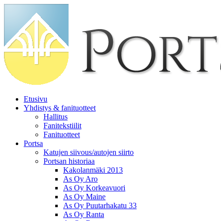
Etusivu
Yhdistys & fanituotteet
Hallitus
Fanitekstiilit
Fanituotteet
Portsa
Katujen siivous/autojen siirto
Portsan historiaa
Kakolanmäki 2013
As Oy Aro
As Oy Korkeavuori
As Oy Maine
As Oy Puutarhakatu 33
As Oy Ranta