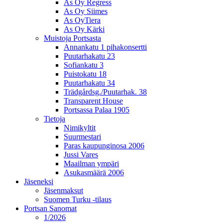
As Oy Regress
As Oy Siimes
As OyTiera
As Oy Kärki
Muistoja Portsasta
Annankatu 1 pihakonsertti
Puutarhakatu 23
Sofiankatu 3
Puistokatu 18
Puutarhakatu 34
Trädgårdsg./Puutarhak. 38
Transparent House
Portsassa Palaa 1905
Tietoja
Nimikyltit
Suurmestari
Paras kaupunginosa 2006
Jussi Vares
Maailman ympäri
Asukasmäärä 2006
Jäseneksi
Jäsenmaksut
Suomen Turku -tilaus
Portsan Sanomat
1/2026