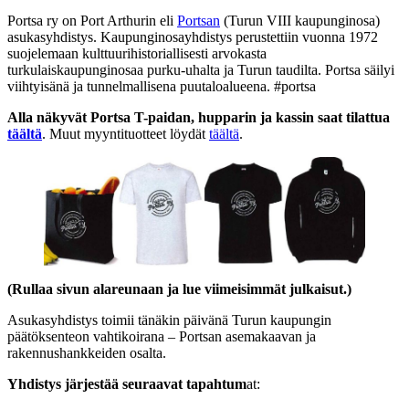
Portsa ry on Port Arthurin eli
Portsan
(Turun VIII kaupunginosa)
asukasyhdistys. Kaupunginosayhdistys perustettiin vuonna 1972
suojelemaan kulttuurihistoriallisesti arvokasta
turkulaiskaupunginosaa purku-uhalta ja Turun taudilta. Portsa säilyi
viihtyisänä ja tunnelmallisena puutaloalueena. #portsa
Alla näkyvät Portsa T-paidan, hupparin ja kassin saat tilattua
täältä
. Muut myyntituotteet löydät
täältä
.
(Rullaa sivun alareunaan ja lue viimeisimmät julkaisut.)
Asukasyhdistys toimii tänäkin päivänä Turun kaupungin
päätöksenteon vahtikoirana – Portsan asemakaavan ja
rakennushankkeiden osalta.
Yhdistys järjestää seuraavat tapahtum
at: