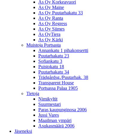
As Oy Korkeavuori
As Oy Maine
As Oy Puutarhakatu 33
As Oy Ranta
As Oy Regress
As Oy Siimes
As OyTiera
As Oy Kärki
Muistoja Portsasta
Annankatu 1 pihakonsertti
Puutarhakatu 23
Sofiankatu 3
Puistokatu 18
Puutarhakatu 34
Trädgårdsg./Puutarhak. 38
Transparent House
Portsassa Palaa 1905
Tietoja
Nimikyltit
Suurmestari
Paras kaupunginosa 2006
Jussi Vares
Maailman ympäri
Asukasmäärä 2006
Jäseneksi