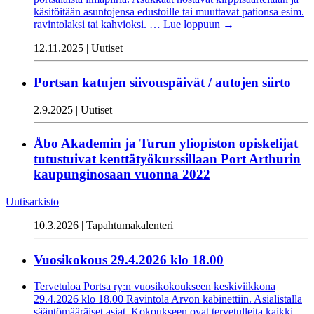
käsitöitään asuntojensa edustoille tai muuttavat pationsa esim.
ravintolaksi tai kahvioksi. …
Lue loppuun
→
12.11.2025 | Uutiset
Portsan katujen siivouspäivät / autojen siirto
2.9.2025 | Uutiset
Åbo Akademin ja Turun yliopiston opiskelijat
tutustuivat kenttätyökurssillaan Port Arthurin
kaupunginosaan vuonna 2022
Uutisarkisto
10.3.2026 | Tapahtumakalenteri
Vuosikokous 29.4.2026 klo 18.00
Tervetuloa Portsa ry:n vuosikokoukseen keskiviikkona
29.4.2026 klo 18.00 Ravintola Arvon kabinettiin. Asialistalla
sääntömääräiset asiat. Kokoukseen ovat tervetulleita kaikki