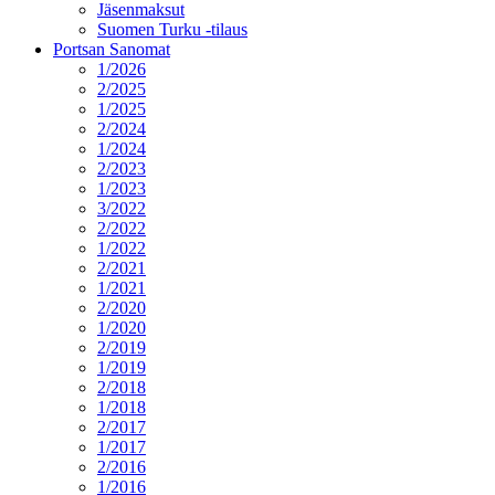
Jäsenmaksut
Suomen Turku -tilaus
Portsan Sanomat
1/2026
2/2025
1/2025
2/2024
1/2024
2/2023
1/2023
3/2022
2/2022
1/2022
2/2021
1/2021
2/2020
1/2020
2/2019
1/2019
2/2018
1/2018
2/2017
1/2017
2/2016
1/2016