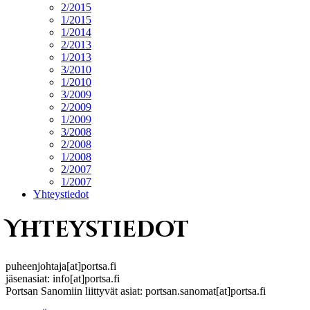
2/2015
1/2015
1/2014
2/2013
1/2013
3/2010
1/2010
3/2009
2/2009
1/2009
3/2008
2/2008
1/2008
2/2007
1/2007
Yhteystiedot
Yhteystiedot
puheenjohtaja[at]portsa.fi
jäsenasiat: info[at]portsa.fi
Portsan Sanomiin liittyvät asiat: portsan.sanomat[at]portsa.fi