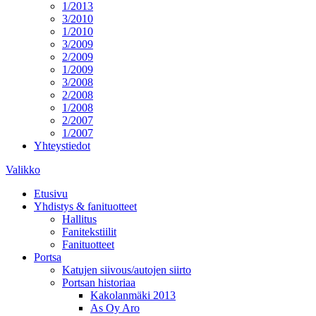
1/2013
3/2010
1/2010
3/2009
2/2009
1/2009
3/2008
2/2008
1/2008
2/2007
1/2007
Yhteystiedot
Valikko
Etusivu
Yhdistys & fanituotteet
Hallitus
Fanitekstiilit
Fanituotteet
Portsa
Katujen siivous/autojen siirto
Portsan historiaa
Kakolanmäki 2013
As Oy Aro