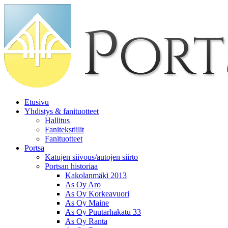
Etusivu
Yhdistys & fanituotteet
Hallitus
Fanitekstiilit
Fanituotteet
Portsa
Katujen siivous/autojen siirto
Portsan historiaa
Kakolanmäki 2013
As Oy Aro
As Oy Korkeavuori
As Oy Maine
As Oy Puutarhakatu 33
As Oy Ranta