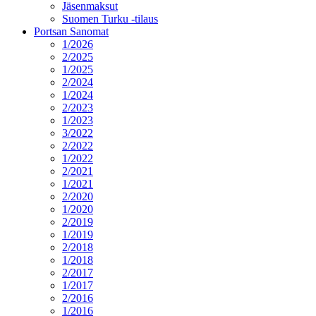
Jäsenmaksut
Suomen Turku -tilaus
Portsan Sanomat
1/2026
2/2025
1/2025
2/2024
1/2024
2/2023
1/2023
3/2022
2/2022
1/2022
2/2021
1/2021
2/2020
1/2020
2/2019
1/2019
2/2018
1/2018
2/2017
1/2017
2/2016
1/2016