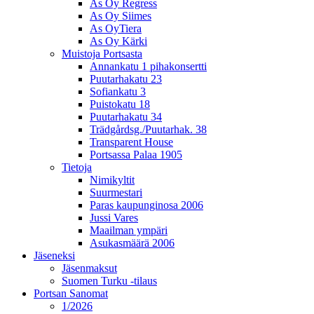
As Oy Regress
As Oy Siimes
As OyTiera
As Oy Kärki
Muistoja Portsasta
Annankatu 1 pihakonsertti
Puutarhakatu 23
Sofiankatu 3
Puistokatu 18
Puutarhakatu 34
Trädgårdsg./Puutarhak. 38
Transparent House
Portsassa Palaa 1905
Tietoja
Nimikyltit
Suurmestari
Paras kaupunginosa 2006
Jussi Vares
Maailman ympäri
Asukasmäärä 2006
Jäseneksi
Jäsenmaksut
Suomen Turku -tilaus
Portsan Sanomat
1/2026