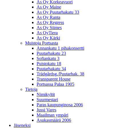
As Oy Korkeavuori
As Oy Maine
As Oy Puutarhakatu 33
As Oy Ranta
As Oy Regress
As Oy Siimes
As OyTiera
As Oy Kärki
Muistoja Portsasta
Annankatu 1 pihakonsertti
Puutarhakatu 23
Sofiankatu 3
Puistokatu 18
Puutarhakatu 34
Trädgårdsg./Puutarhak. 38
Transparent House
Portsassa Palaa 1905
Tietoja
Nimikyltit
Suurmestari
Paras kaupunginosa 2006
Jussi Vares
Maailman ympäri
Asukasmäärä 2006
Jäseneksi