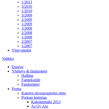
1/2013
3/2010
1/2010
3/2009
2/2009
1/2009
3/2008
2/2008
1/2008
2/2007
1/2007
Yhteystiedot
Valikko
Etusivu
Yhdistys & fanituotteet
Hallitus
Fanitekstiilit
Fanituotteet
Portsa
Katujen siivous/autojen siirto
Portsan historiaa
Kakolanmäki 2013
As Oy Aro