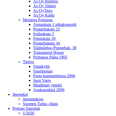
As Oy Regress
As Oy Siimes
As OyTiera
As Oy Kärki
Muistoja Portsasta
Annankatu 1 pihakonsertti
Puutarhakatu 23
Sofiankatu 3
Puistokatu 18
Puutarhakatu 34
Trädgårdsg./Puutarhak. 38
Transparent House
Portsassa Palaa 1905
Tietoja
Nimikyltit
Suurmestari
Paras kaupunginosa 2006
Jussi Vares
Maailman ympäri
Asukasmäärä 2006
Jäseneksi
Jäsenmaksut
Suomen Turku -tilaus
Portsan Sanomat
1/2026