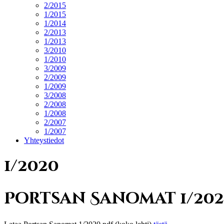
2/2015
1/2015
1/2014
2/2013
1/2013
3/2010
1/2010
3/2009
2/2009
1/2009
3/2008
2/2008
1/2008
2/2007
1/2007
Yhteystiedot
1/2020
Portsan Sanomat 1/20