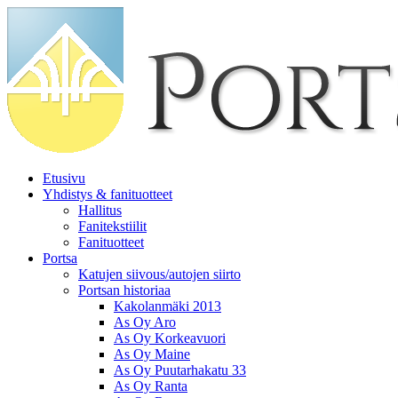
Etusivu
Yhdistys & fanituotteet
Hallitus
Fanitekstiilit
Fanituotteet
Portsa
Katujen siivous/autojen siirto
Portsan historiaa
Kakolanmäki 2013
As Oy Aro
As Oy Korkeavuori
As Oy Maine
As Oy Puutarhakatu 33
As Oy Ranta