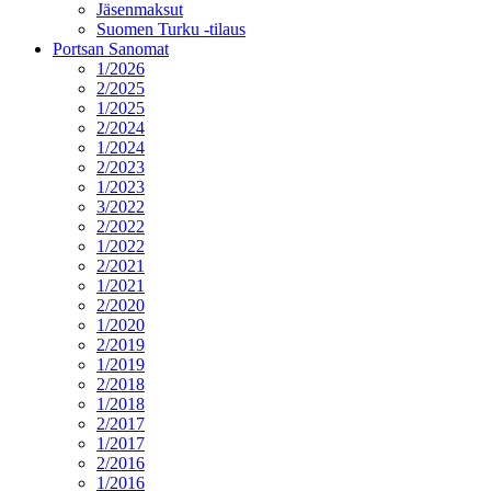
Jäsenmaksut
Suomen Turku -tilaus
Portsan Sanomat
1/2026
2/2025
1/2025
2/2024
1/2024
2/2023
1/2023
3/2022
2/2022
1/2022
2/2021
1/2021
2/2020
1/2020
2/2019
1/2019
2/2018
1/2018
2/2017
1/2017
2/2016
1/2016