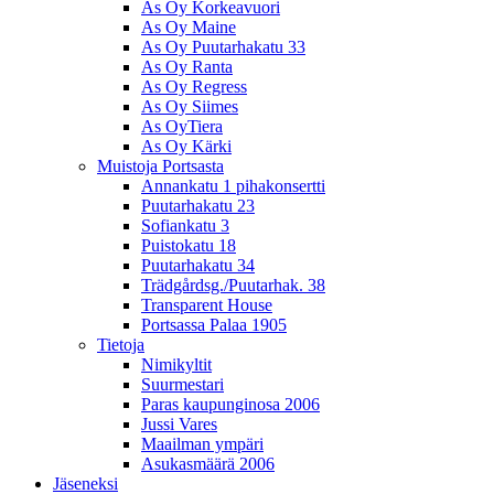
As Oy Korkeavuori
As Oy Maine
As Oy Puutarhakatu 33
As Oy Ranta
As Oy Regress
As Oy Siimes
As OyTiera
As Oy Kärki
Muistoja Portsasta
Annankatu 1 pihakonsertti
Puutarhakatu 23
Sofiankatu 3
Puistokatu 18
Puutarhakatu 34
Trädgårdsg./Puutarhak. 38
Transparent House
Portsassa Palaa 1905
Tietoja
Nimikyltit
Suurmestari
Paras kaupunginosa 2006
Jussi Vares
Maailman ympäri
Asukasmäärä 2006
Jäseneksi