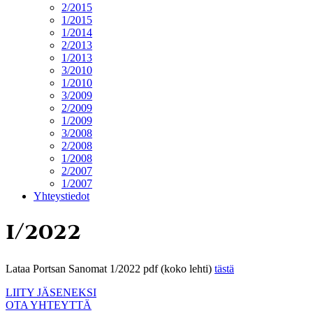
2/2015
1/2015
1/2014
2/2013
1/2013
3/2010
1/2010
3/2009
2/2009
1/2009
3/2008
2/2008
1/2008
2/2007
1/2007
Yhteystiedot
1/2022
Lataa Portsan Sanomat 1/2022 pdf (koko lehti)
tästä
LIITY JÄSENEKSI
OTA YHTEYTTÄ