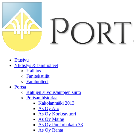
Etusivu
Yhdistys & fanituotteet
Hallitus
Fanitekstiilit
Fanituotteet
Portsa
Katujen siivous/autojen siirto
Portsan historiaa
Kakolanmäki 2013
As Oy Aro
As Oy Korkeavuori
As Oy Maine
As Oy Puutarhakatu 33
As Oy Ranta