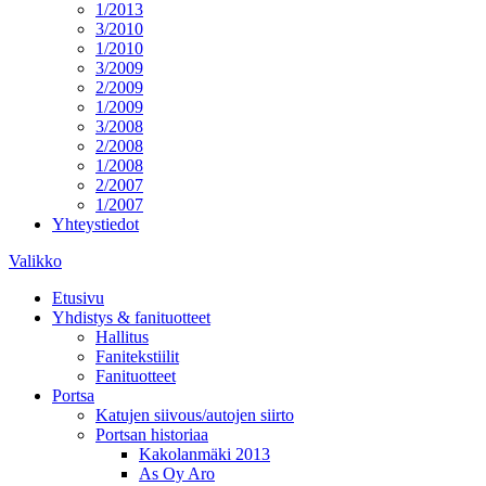
1/2013
3/2010
1/2010
3/2009
2/2009
1/2009
3/2008
2/2008
1/2008
2/2007
1/2007
Yhteystiedot
Valikko
Etusivu
Yhdistys & fanituotteet
Hallitus
Fanitekstiilit
Fanituotteet
Portsa
Katujen siivous/autojen siirto
Portsan historiaa
Kakolanmäki 2013
As Oy Aro