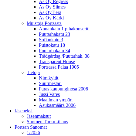
As Oy Regress
As Oy Siimes
As OyTiera
As Oy Kärki
Muistoja Portsasta
Annankatu 1 pihakonsertti
Puutarhakatu 23
Sofiankatu 3
Puistokatu 18
Puutarhakatu 34
Trädgårdsg./Puutarhak. 38
Transparent House
Portsassa Palaa 1905
Tietoja
Nimikyltit
Suurmestari
Paras kaupunginosa 2006
Jussi Vares
Maailman ympäri
Asukasmäärä 2006
Jäseneksi
Jäsenmaksut
Suomen Turku -tilaus
Portsan Sanomat
1/2026