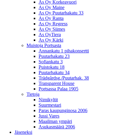
As Oy Korkeavuori
As Oy Maine
As Oy Puutarhakatu 33
As Oy Ranta
As Oy Regress
As Oy Siimes
As OyTiera
As Oy Kärki
Muistoja Portsasta
Annankatu 1 pihakonsertti
Puutarhakatu 23
Sofiankatu 3
Puistokatu 18
Puutarhakatu 34
Trädgårdsg./Puutarhak. 38
Transparent House
Portsassa Palaa 1905
Tietoja
Nimikyltit
Suurmestari
Paras kaupunginosa 2006
Jussi Vares
Maailman ympäri
Asukasmäärä 2006
Jäseneksi