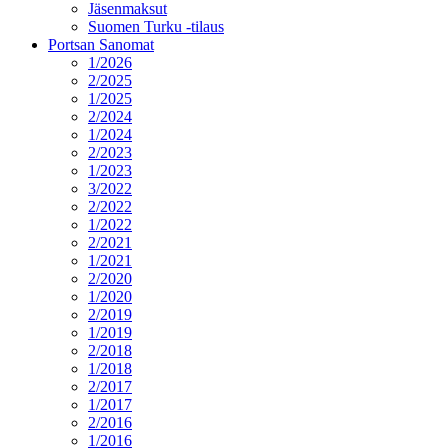
Jäsenmaksut
Suomen Turku -tilaus
Portsan Sanomat
1/2026
2/2025
1/2025
2/2024
1/2024
2/2023
1/2023
3/2022
2/2022
1/2022
2/2021
1/2021
2/2020
1/2020
2/2019
1/2019
2/2018
1/2018
2/2017
1/2017
2/2016
1/2016