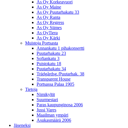
As Oy Korkeavuori
As Oy Maine
As Oy Puutarhakatu 33
As Oy Ranta
As Oy Regress
As Oy Siimes
As OyTiera
As Oy Kärki
Muistoja Portsasta
Annankatu 1 pihakonsertti
Puutarhakatu 23
Sofiankatu 3
Puistokatu 18
Puutarhakatu 34
Trädgårdsg./Puutarhak. 38
Transparent House
Portsassa Palaa 1905
Tietoja
Nimikyltit
Suurmestari
Paras kaupunginosa 2006
Jussi Vares
Maailman ympäri
Asukasmäärä 2006
Jäseneksi