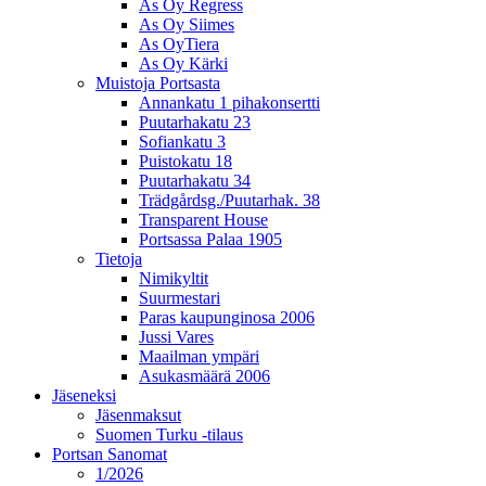
As Oy Regress
As Oy Siimes
As OyTiera
As Oy Kärki
Muistoja Portsasta
Annankatu 1 pihakonsertti
Puutarhakatu 23
Sofiankatu 3
Puistokatu 18
Puutarhakatu 34
Trädgårdsg./Puutarhak. 38
Transparent House
Portsassa Palaa 1905
Tietoja
Nimikyltit
Suurmestari
Paras kaupunginosa 2006
Jussi Vares
Maailman ympäri
Asukasmäärä 2006
Jäseneksi
Jäsenmaksut
Suomen Turku -tilaus
Portsan Sanomat
1/2026