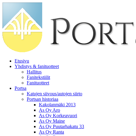
Etusivu
Yhdistys & fanituotteet
Hallitus
Fanitekstiilit
Fanituotteet
Portsa
Katujen siivous/autojen siirto
Portsan historiaa
Kakolanmäki 2013
As Oy Aro
As Oy Korkeavuori
As Oy Maine
As Oy Puutarhakatu 33
As Oy Ranta