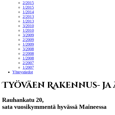
2/2015
1/2015
1/2014
2/2013
1/2013
3/2010
1/2010
3/2009
2/2009
1/2009
3/2008
2/2008
1/2008
2/2007
1/2007
Yhteystiedot
Työväen Rakennus- ja
Rauhankatu 20,
sata vuosikymmentä hyvässä Maineessa