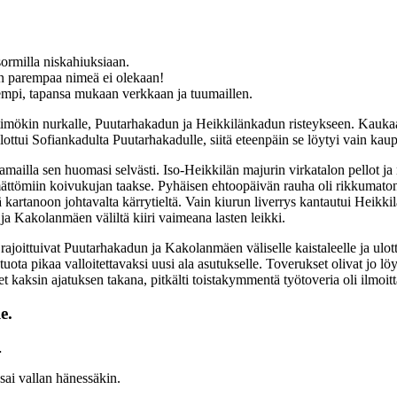
sormilla niskahiuksiaan.
n parempaa nimeä ei olekaan!
mpi, tapansa mukaan verkkaan ja tuumaillen.
timökin nurkalle, Puutarhakadun ja Heikkilänkadun risteykseen. Kaukaa
ottui Sofiankadulta Puutarhakadulle, siitä eteenpäin se löytyi vain kau
mailla sen huomasi selvästi. Iso-Heikkilän majurin virkatalon pellot ja 
ättömiin koivukujan taakse. Pyhäisen ehtoopäivän rauha oli rikkumaton. 
 kartanoon johtavalta kärrytieltä. Vain kiurun liverrys kantautui Heikki
a Kakolanmäen väliltä kiiri vaimeana lasten leikki.
t rajoittuivat Puutarhakadun ja Kakolanmäen väliselle kaistaleelle ja u
 tuota pikaa valloitettavaksi uusi ala asutukselle. Toverukset olivat jo lö
eet kaksin ajatuksen takana, pitkälti toistakymmentä työtoveria oli ilmoi
e.
…
sai vallan hänessäkin.