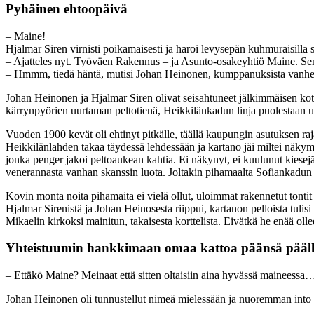
Pyhäinen ehtoopäivä
– Maine!
Hjalmar Siren virnisti poikamaisesti ja haroi levysepän kuhmuraisilla 
– Ajatteles nyt. Työväen Rakennus – ja Asunto-osakeyhtiö Maine. Se
– Hmmm, tiedä häntä, mutisi Johan Heinonen, kumppanuksista vanhe
Johan Heinonen ja Hjalmar Siren olivat seisahtuneet jälkimmäisen ko
kärrynpyörien uurtaman peltotienä, Heikkilänkadun linja puolestaan ul
Vuoden 1900 kevät oli ehtinyt pitkälle, täällä kaupungin asutuksen raja
Heikkilänlahden takaa täydessä lehdessään ja kartano jäi miltei näkym
jonka penger jakoi peltoaukean kahtia. Ei näkynyt, ei kuulunut kiesejä
venerannasta vanhan skanssin luota. Joltakin pihamaalta Sofiankadun j
Kovin monta noita pihamaita ei vielä ollut, uloimmat rakennetut tonti
Hjalmar Sirenistä ja Johan Heinosesta riippui, kartanon pelloista tulisi
Mikaelin kirkoksi mainitun, takaisesta korttelista. Eivätkä he enää oll
Yhteistuumin hankkimaan omaa kattoa päänsä pääll
– Ettäkö Maine? Meinaat että sitten oltaisiin aina hyvässä maineessa
Johan Heinonen oli tunnustellut nimeä mielessään ja nuoremman into 