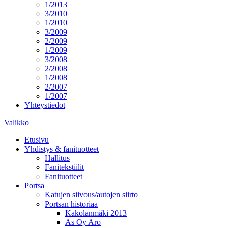
1/2013
3/2010
1/2010
3/2009
2/2009
1/2009
3/2008
2/2008
1/2008
2/2007
1/2007
Yhteystiedot
Valikko
Etusivu
Yhdistys & fanituotteet
Hallitus
Fanitekstiilit
Fanituotteet
Portsa
Katujen siivous/autojen siirto
Portsan historiaa
Kakolanmäki 2013
As Oy Aro