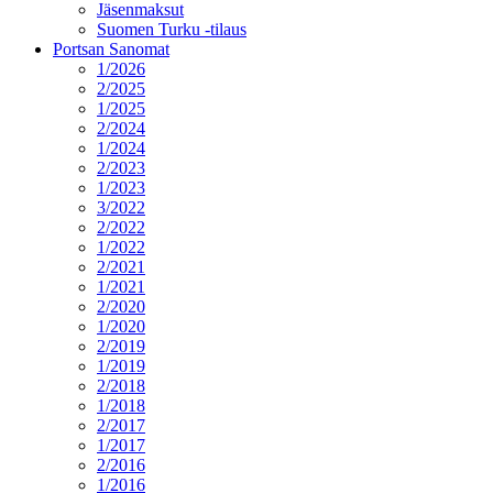
Jäsenmaksut
Suomen Turku -tilaus
Portsan Sanomat
1/2026
2/2025
1/2025
2/2024
1/2024
2/2023
1/2023
3/2022
2/2022
1/2022
2/2021
1/2021
2/2020
1/2020
2/2019
1/2019
2/2018
1/2018
2/2017
1/2017
2/2016
1/2016