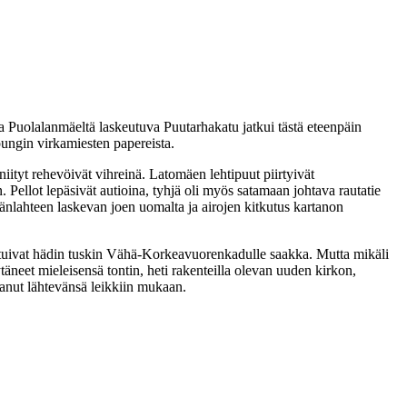
 Puolalanmäeltä laskeutuva Puutarhakatu jatkui tästä eteenpäin
pungin virkamiesten papereista.
niityt rehevöivät vihreinä. Latomäen lehtipuut piirtyivät
Pellot lepäsivät autioina, tyhjä oli myös satamaan johtava rautatie
länlahteen laskevan joen uomalta ja airojen kitkutus kartanon
lottuivat hädin tuskin Vähä-Korkeavuorenkadulle saakka. Mutta mikäli
ytäneet mieleisensä tontin, heti rakenteilla olevan uuden kirkon,
ttanut lähtevänsä leikkiin mukaan.