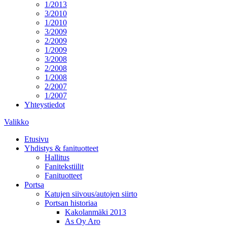
1/2013
3/2010
1/2010
3/2009
2/2009
1/2009
3/2008
2/2008
1/2008
2/2007
1/2007
Yhteystiedot
Valikko
Etusivu
Yhdistys & fanituotteet
Hallitus
Fanitekstiilit
Fanituotteet
Portsa
Katujen siivous/autojen siirto
Portsan historiaa
Kakolanmäki 2013
As Oy Aro