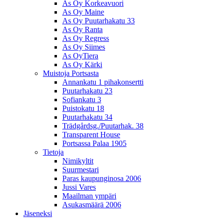
As Oy Korkeavuori
As Oy Maine
As Oy Puutarhakatu 33
As Oy Ranta
As Oy Regress
As Oy Siimes
As OyTiera
As Oy Kärki
Muistoja Portsasta
Annankatu 1 pihakonsertti
Puutarhakatu 23
Sofiankatu 3
Puistokatu 18
Puutarhakatu 34
Trädgårdsg./Puutarhak. 38
Transparent House
Portsassa Palaa 1905
Tietoja
Nimikyltit
Suurmestari
Paras kaupunginosa 2006
Jussi Vares
Maailman ympäri
Asukasmäärä 2006
Jäseneksi