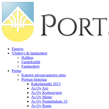
Etusivu
Yhdistys & fanituotteet
Hallitus
Fanitekstiilit
Fanituotteet
Portsa
Katujen siivous/autojen siirto
Portsan historiaa
Kakolanmäki 2013
As Oy Aro
As Oy Korkeavuori
As Oy Maine
As Oy Puutarhakatu 33
As Oy Ranta