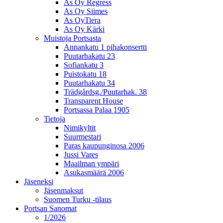
As Oy Regress
As Oy Siimes
As OyTiera
As Oy Kärki
Muistoja Portsasta
Annankatu 1 pihakonsertti
Puutarhakatu 23
Sofiankatu 3
Puistokatu 18
Puutarhakatu 34
Trädgårdsg./Puutarhak. 38
Transparent House
Portsassa Palaa 1905
Tietoja
Nimikyltit
Suurmestari
Paras kaupunginosa 2006
Jussi Vares
Maailman ympäri
Asukasmäärä 2006
Jäseneksi
Jäsenmaksut
Suomen Turku -tilaus
Portsan Sanomat
1/2026