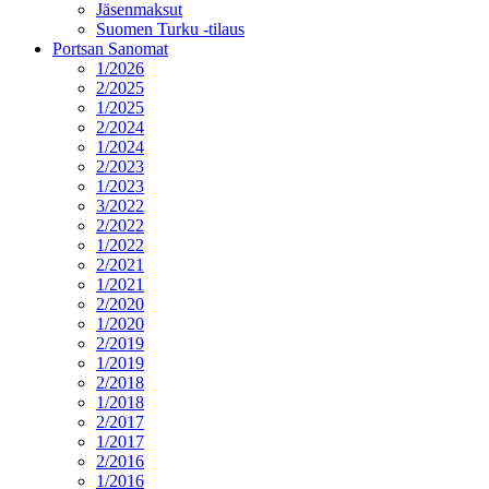
Jäsenmaksut
Suomen Turku -tilaus
Portsan Sanomat
1/2026
2/2025
1/2025
2/2024
1/2024
2/2023
1/2023
3/2022
2/2022
1/2022
2/2021
1/2021
2/2020
1/2020
2/2019
1/2019
2/2018
1/2018
2/2017
1/2017
2/2016
1/2016