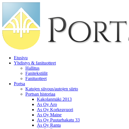
Etusivu
Yhdistys & fanituotteet
Hallitus
Fanitekstiilit
Fanituotteet
Portsa
Katujen siivous/autojen siirto
Portsan historiaa
Kakolanmäki 2013
As Oy Aro
As Oy Korkeavuori
As Oy Maine
As Oy Puutarhakatu 33
As Oy Ranta