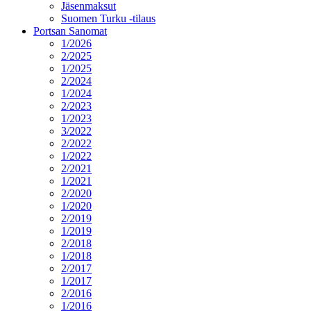
Jäsenmaksut
Suomen Turku -tilaus
Portsan Sanomat
1/2026
2/2025
1/2025
2/2024
1/2024
2/2023
1/2023
3/2022
2/2022
1/2022
2/2021
1/2021
2/2020
1/2020
2/2019
1/2019
2/2018
1/2018
2/2017
1/2017
2/2016
1/2016