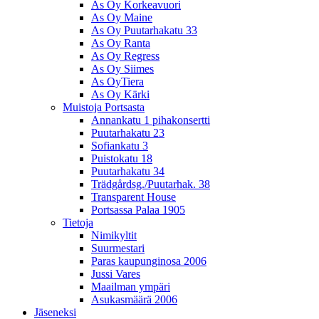
As Oy Korkeavuori
As Oy Maine
As Oy Puutarhakatu 33
As Oy Ranta
As Oy Regress
As Oy Siimes
As OyTiera
As Oy Kärki
Muistoja Portsasta
Annankatu 1 pihakonsertti
Puutarhakatu 23
Sofiankatu 3
Puistokatu 18
Puutarhakatu 34
Trädgårdsg./Puutarhak. 38
Transparent House
Portsassa Palaa 1905
Tietoja
Nimikyltit
Suurmestari
Paras kaupunginosa 2006
Jussi Vares
Maailman ympäri
Asukasmäärä 2006
Jäseneksi