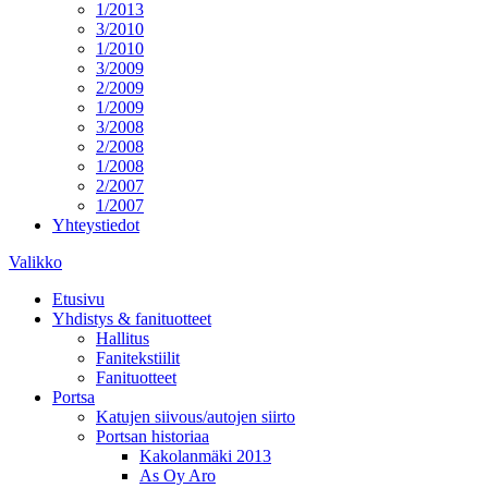
1/2013
3/2010
1/2010
3/2009
2/2009
1/2009
3/2008
2/2008
1/2008
2/2007
1/2007
Yhteystiedot
Valikko
Etusivu
Yhdistys & fanituotteet
Hallitus
Fanitekstiilit
Fanituotteet
Portsa
Katujen siivous/autojen siirto
Portsan historiaa
Kakolanmäki 2013
As Oy Aro