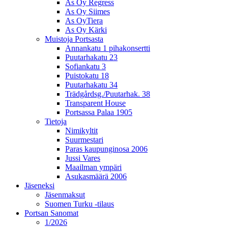
As Oy Regress
As Oy Siimes
As OyTiera
As Oy Kärki
Muistoja Portsasta
Annankatu 1 pihakonsertti
Puutarhakatu 23
Sofiankatu 3
Puistokatu 18
Puutarhakatu 34
Trädgårdsg./Puutarhak. 38
Transparent House
Portsassa Palaa 1905
Tietoja
Nimikyltit
Suurmestari
Paras kaupunginosa 2006
Jussi Vares
Maailman ympäri
Asukasmäärä 2006
Jäseneksi
Jäsenmaksut
Suomen Turku -tilaus
Portsan Sanomat
1/2026