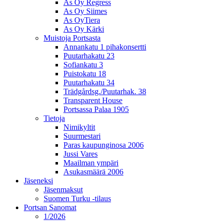
As Oy Regress
As Oy Siimes
As OyTiera
As Oy Kärki
Muistoja Portsasta
Annankatu 1 pihakonsertti
Puutarhakatu 23
Sofiankatu 3
Puistokatu 18
Puutarhakatu 34
Trädgårdsg./Puutarhak. 38
Transparent House
Portsassa Palaa 1905
Tietoja
Nimikyltit
Suurmestari
Paras kaupunginosa 2006
Jussi Vares
Maailman ympäri
Asukasmäärä 2006
Jäseneksi
Jäsenmaksut
Suomen Turku -tilaus
Portsan Sanomat
1/2026