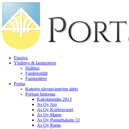
Etusivu
Yhdistys & fanituotteet
Hallitus
Fanitekstiilit
Fanituotteet
Portsa
Katujen siivous/autojen siirto
Portsan historiaa
Kakolanmäki 2013
As Oy Aro
As Oy Korkeavuori
As Oy Maine
As Oy Puutarhakatu 33
As Oy Ranta