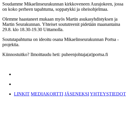
Soudamme Mikaelinseurakunnan kirkkoveneen Aurajokeen, jossa
on koko perheen tapahtuma, soppatykki ja oheisohjelmaa.
Olemme haastaneet mukaan myös Martin asukasyhdistyksen ja
Martin Seurakunnan. Yhteiset soututreenit pidetään maanantaina
29.8. klo
18.30-19.30
Uittamolla.
Soututapahtuma on ideoitu osana Mikaelinseurakunnan Portsa -
projektia.
Kiinnostuitko? Ilmoittaudu heti: puheenjohtaja(at)portsa.fi
LINKIT
MEDIAKORTTI
JÄSENEKSI
YHTEYSTIEDOT