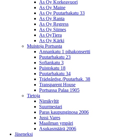
As Oy Korkeavuori
As Oy Maine
As Oy Puutarhakatu 33
As Oy Ranta
As Oy Regress
As Oy Siimes
As OyTiera
As Oy Kärki
Muistoja Portsasta
Annankatu 1 pihakonsertti
Puutarhakatu 23
Sofiankatu 3
Puistokatu 18
Puutarhakatu 34
Trädgårdsg./Puutarhak. 38
Transparent House
Portsassa Palaa 1905
Tietoja
Nimikyltit
Suurmestari
Paras kaupunginosa 2006
Jussi Vares
Maailman ympäri
Asukasmäärä 2006
Jäseneksi