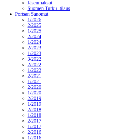
Jäsenmaksut
Suomen Turku -tilaus
Portsan Sanomat
1/2026
2/2025
1/2025
2/2024
1/2024
2/2023
1/2023
3/2022
2/2022
1/2022
2/2021
1/2021
2/2020
1/2020
2/2019
1/2019
2/2018
1/2018
2/2017
1/2017
2/2016
1/2016