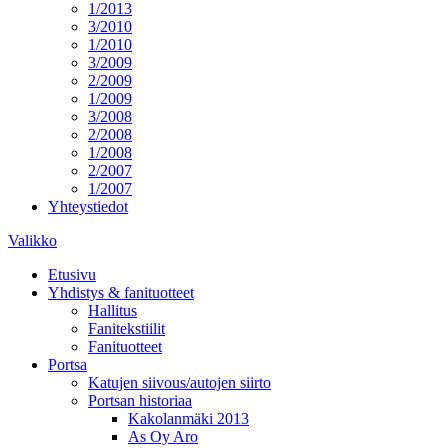
1/2013
3/2010
1/2010
3/2009
2/2009
1/2009
3/2008
2/2008
1/2008
2/2007
1/2007
Yhteystiedot
Valikko
Etusivu
Yhdistys & fanituotteet
Hallitus
Fanitekstiilit
Fanituotteet
Portsa
Katujen siivous/autojen siirto
Portsan historiaa
Kakolanmäki 2013
As Oy Aro