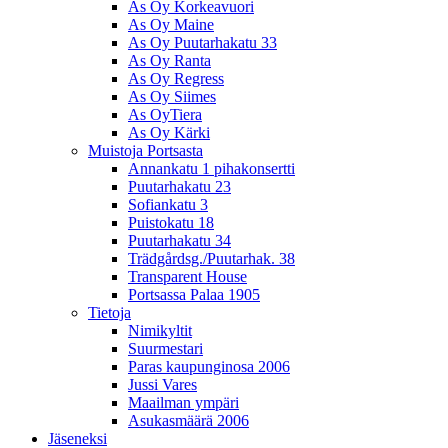
As Oy Korkeavuori
As Oy Maine
As Oy Puutarhakatu 33
As Oy Ranta
As Oy Regress
As Oy Siimes
As OyTiera
As Oy Kärki
Muistoja Portsasta
Annankatu 1 pihakonsertti
Puutarhakatu 23
Sofiankatu 3
Puistokatu 18
Puutarhakatu 34
Trädgårdsg./Puutarhak. 38
Transparent House
Portsassa Palaa 1905
Tietoja
Nimikyltit
Suurmestari
Paras kaupunginosa 2006
Jussi Vares
Maailman ympäri
Asukasmäärä 2006
Jäseneksi