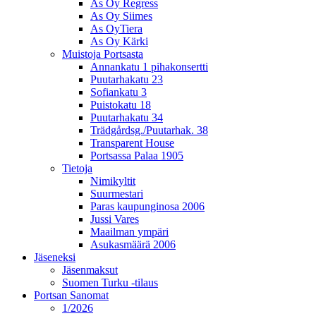
As Oy Regress
As Oy Siimes
As OyTiera
As Oy Kärki
Muistoja Portsasta
Annankatu 1 pihakonsertti
Puutarhakatu 23
Sofiankatu 3
Puistokatu 18
Puutarhakatu 34
Trädgårdsg./Puutarhak. 38
Transparent House
Portsassa Palaa 1905
Tietoja
Nimikyltit
Suurmestari
Paras kaupunginosa 2006
Jussi Vares
Maailman ympäri
Asukasmäärä 2006
Jäseneksi
Jäsenmaksut
Suomen Turku -tilaus
Portsan Sanomat
1/2026