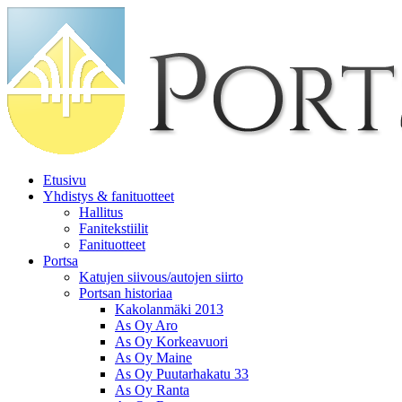
Etusivu
Yhdistys & fanituotteet
Hallitus
Fanitekstiilit
Fanituotteet
Portsa
Katujen siivous/autojen siirto
Portsan historiaa
Kakolanmäki 2013
As Oy Aro
As Oy Korkeavuori
As Oy Maine
As Oy Puutarhakatu 33
As Oy Ranta