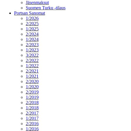
Jäsenmaksut
Suomen Turku -tilaus
Portsan Sanomat
1/2026
2/2025
1/2025
2/2024
1/2024
2/2023
1/2023
3/2022
2/2022
1/2022
2/2021
1/2021
2/2020
1/2020
2/2019
1/2019
2/2018
1/2018
2/2017
1/2017
2/2016
1/2016