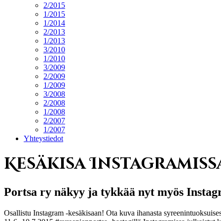
2/2015
1/2015
1/2014
2/2013
1/2013
3/2010
1/2010
3/2009
2/2009
1/2009
3/2008
2/2008
1/2008
2/2007
1/2007
Yhteystiedot
Kesäkisa Instagramiss
Portsa ry näkyy ja tykkää nyt myös Instag
Osallistu Instagram -kesäkisaan! Ota kuva ihanasta syreenintuoksuises