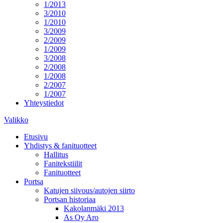
1/2013
3/2010
1/2010
3/2009
2/2009
1/2009
3/2008
2/2008
1/2008
2/2007
1/2007
Yhteystiedot
Valikko
Etusivu
Yhdistys & fanituotteet
Hallitus
Fanitekstiilit
Fanituotteet
Portsa
Katujen siivous/autojen siirto
Portsan historiaa
Kakolanmäki 2013
As Oy Aro