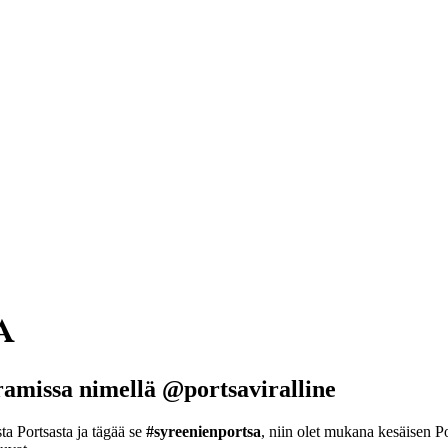
a
ramissa nimellä @portsaviralline
ta Portsasta ja tägää se
#syreenienportsa
, niin olet mukana kesäisen 