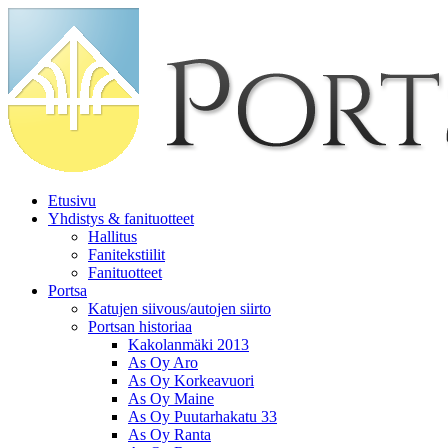
Etusivu
Yhdistys & fanituotteet
Hallitus
Fanitekstiilit
Fanituotteet
Portsa
Katujen siivous/autojen siirto
Portsan historiaa
Kakolanmäki 2013
As Oy Aro
As Oy Korkeavuori
As Oy Maine
As Oy Puutarhakatu 33
As Oy Ranta