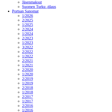
Jäsenmaksut
Suomen Turku -tilaus
Portsan Sanomat
1/2026
2/2025
1/2025
2/2024
1/2024
2/2023
1/2023
3/2022
2/2022
1/2022
2/2021
1/2021
2/2020
1/2020
2/2019
1/2019
2/2018
1/2018
2/2017
1/2017
2/2016
1/2016