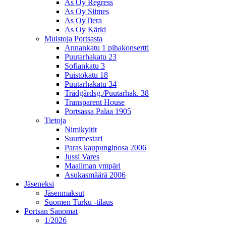
As Oy Regress
As Oy Siimes
As OyTiera
As Oy Kärki
Muistoja Portsasta
Annankatu 1 pihakonsertti
Puutarhakatu 23
Sofiankatu 3
Puistokatu 18
Puutarhakatu 34
Trädgårdsg./Puutarhak. 38
Transparent House
Portsassa Palaa 1905
Tietoja
Nimikyltit
Suurmestari
Paras kaupunginosa 2006
Jussi Vares
Maailman ympäri
Asukasmäärä 2006
Jäseneksi
Jäsenmaksut
Suomen Turku -tilaus
Portsan Sanomat
1/2026