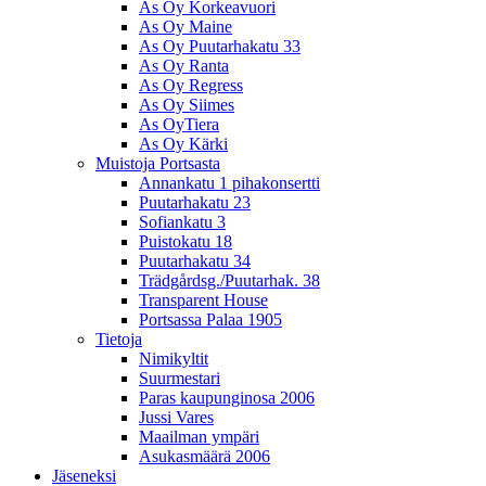
As Oy Korkeavuori
As Oy Maine
As Oy Puutarhakatu 33
As Oy Ranta
As Oy Regress
As Oy Siimes
As OyTiera
As Oy Kärki
Muistoja Portsasta
Annankatu 1 pihakonsertti
Puutarhakatu 23
Sofiankatu 3
Puistokatu 18
Puutarhakatu 34
Trädgårdsg./Puutarhak. 38
Transparent House
Portsassa Palaa 1905
Tietoja
Nimikyltit
Suurmestari
Paras kaupunginosa 2006
Jussi Vares
Maailman ympäri
Asukasmäärä 2006
Jäseneksi