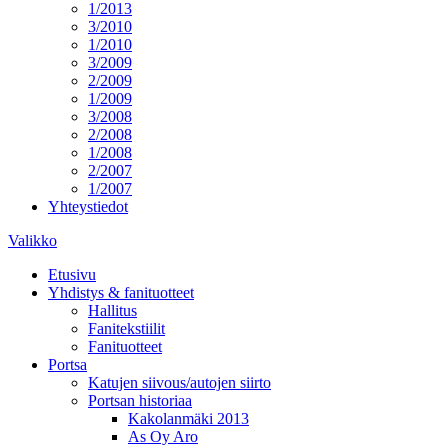
1/2013
3/2010
1/2010
3/2009
2/2009
1/2009
3/2008
2/2008
1/2008
2/2007
1/2007
Yhteystiedot
Valikko
Etusivu
Yhdistys & fanituotteet
Hallitus
Fanitekstiilit
Fanituotteet
Portsa
Katujen siivous/autojen siirto
Portsan historiaa
Kakolanmäki 2013
As Oy Aro