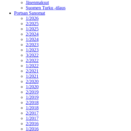
Jäsenmaksut
Suomen Turku -tilaus
Portsan Sanomat
1/2026
2/2025
1/2025
2/2024
1/2024
2/2023
1/2023
3/2022
2/2022
1/2022
2/2021
1/2021
2/2020
1/2020
2/2019
1/2019
2/2018
1/2018
2/2017
1/2017
2/2016
1/2016