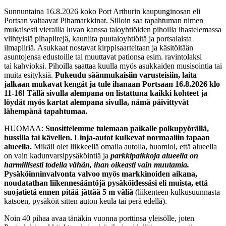
Sunnuntaina 16.8.2026 koko Port Arthurin kaupunginosan eli
Portsan valtaavat Pihamarkkinat. Silloin saa tapahtuman nimen
mukaisesti vierailla luvan kanssa taloyhtiöiden pihoilla ihastelemassa
viihtyisiä pihapiirejä, kauniita puutaloyhtiöitä ja portsalaista
ilmapiiriä. Asukkaat nostavat kirppisaarteitaan ja käsitöitään
asuntojensa edustoille tai muuttavat pationsa esim. ravintolaksi
tai kahvioksi. Pihoilla saattaa kuulla myös asukkaiden musisointia tai
muita esityksiä.
Pukeudu säänmukaisiin varusteisiin, laita
jalkaan mukavat kengät ja tule ihanaan Portsaan 16.8.2026 klo
11-16!
Tällä sivulla alempana on listattuna kaikki kohteet ja
löydät myös kartat alempana sivulla, nämä päivittyvät
lähempänä tapahtumaa.
HUOMAA:
Suosittelemme tulemaan paikalle polkupyörällä,
bussilla tai kävellen. Linja-autot kulkevat normaaliin tapaan
alueella.
Mikäli olet liikkeellä omalla autolla, huomioi, että alueella
on vain kadunvarsipysäköintiä ja
parkkipaikkoja alueella on
harmillisesti todella vähän, ihan oikeasti vain muutamia.
Pysäköinninvalvonta valvoo myös markkinoiden aikana,
noudatathan liikennesääntöjä pysäköidessäsi eli muista, että
suojatietä ennen pitää jättää 5 m väliä
(liikenteen kulkusuunnasta
katsoen, pysäköit sitten auton keula tai perä edellä).
Noin 40 pihaa avaa tänäkin vuonna porttinsa yleisölle, joten