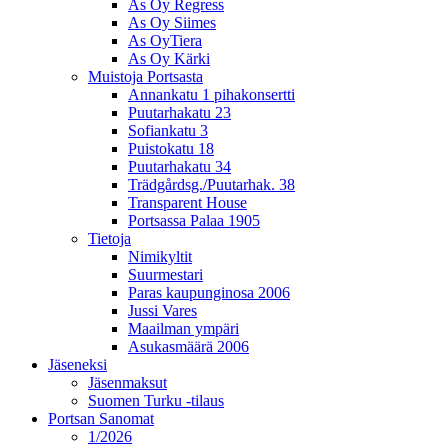
As Oy Regress
As Oy Siimes
As OyTiera
As Oy Kärki
Muistoja Portsasta
Annankatu 1 pihakonsertti
Puutarhakatu 23
Sofiankatu 3
Puistokatu 18
Puutarhakatu 34
Trädgårdsg./Puutarhak. 38
Transparent House
Portsassa Palaa 1905
Tietoja
Nimikyltit
Suurmestari
Paras kaupunginosa 2006
Jussi Vares
Maailman ympäri
Asukasmäärä 2006
Jäseneksi
Jäsenmaksut
Suomen Turku -tilaus
Portsan Sanomat
1/2026