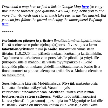
Download a map here or find a link to Google Map
here
(or copy
link into the browser
: goo.gl/maps/ZWKW4). Map helps you to find
more than 40 yards and stores witch take part in the flea market. But
you can just follow the growd and enjoy the atmosphere! Pdf map
here
.
******
Portsalaisten pihojen ja yritysten ilmoittautuminen
tapahtumaan
:
lähetä osoitteeseen puheenjohtaja(at)portsa.fi viesti, jossa kerro
taloyhtiön/yrityksen nimi ja osoite
. Ilmoittaudu viimeistään
tiistaina 11.8.2026, niin pääsette mukaan karttaan ja karttalinkkiin.
Tapahtuma on tarkoitettu vain portsalaisille pihoille ja yrityksille
(ulkopuolisille ei mahdollista varata myyntipaikkoja). Koko
taloyhtiön piha on mukana yhdellä ilmoittautumisella. Katso lista
ilmoittautuneista pihoista alempana artikkelissa. Mukana oleminen
on maksutonta.
Suosittelemme kätevää Mobiilimaksua.
Myyjät:
maksutavoista
kannattaa ilmoittaa näkyvästi. Varaudu myös
käteismaksuihin/vaihtorahaan.
Mietithän, miten voit laittaa
tuotteesi esille sateen sattuessa.
Voitko hyödyntää naapuriesi
kanssa yhteisiä tiloja: saunoja, pesutupia tms? Myyntipiste kuistille
tai sisälle? Väkeä on liikkeellä kelissä kuin kelissä ja olisi ikävä