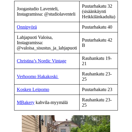
Puutarhakatu 32
Joogastudio Laventeli,
(sisäänkäynti
Instagramissa: @studiolaventeli
Heikkilänkadulta)
Onnipyörä
Puutarhakatu 40
Lahjapuoti Valoisa,
Puutarhakatu 42
Instagramissa:
B
@valoisa_sisustus_ja_lahjapuoti
Rauhankatu 19-
Christina’s Nordic Vintage
21
Rauhankatu 23-
Verhoomo Hakakoski
25
Kosken Leipomo
Puutarhakatu 23
Rauhankatu 23-
MBakery
kahvila-myymälä
25