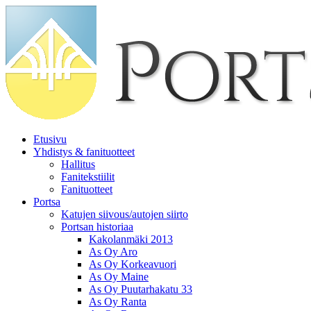
Etusivu
Yhdistys & fanituotteet
Hallitus
Fanitekstiilit
Fanituotteet
Portsa
Katujen siivous/autojen siirto
Portsan historiaa
Kakolanmäki 2013
As Oy Aro
As Oy Korkeavuori
As Oy Maine
As Oy Puutarhakatu 33
As Oy Ranta