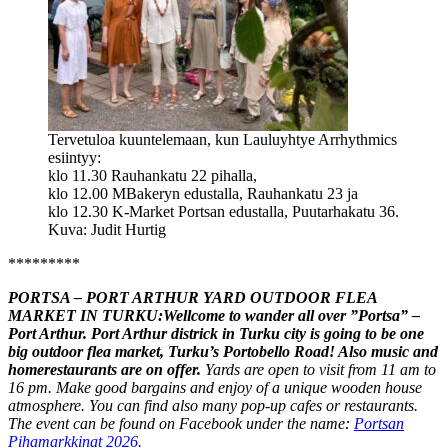
Tervetuloa kuuntelemaan, kun Lauluyhtye Arrhythmics
esiintyy:
klo 11.30 Rauhankatu 22 pihalla,
klo 12.00 MBakeryn edustalla, Rauhankatu 23 ja
klo 12.30 K-Market Portsan edustalla, Puutarhakatu 36.
Kuva: Judit Hurtig
*********
PORTSA – PORT ARTHUR YARD OUTDOOR FLEA
MARKET IN TURKU:Wellcome to wander all over ”Portsa” –
Port Arthur.
Port Arthur districk in Turku city is going to be one
big outdoor flea market, Turku’s Portobello Road! Also music and
homerestaurants are on offer.
Yards are open to visit from 11 am to
16 pm. Make good bargains and enjoy of a unique wooden house
atmosphere. You can find also many pop-up cafes or restaurants.
The event can be found on Facebook under the name:
Portsan
Pihamarkkinat 2026.