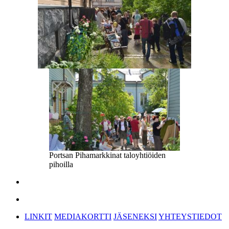
Portsan Pihamarkkinat taloyhtiöiden
pihoilla
LINKIT
MEDIAKORTTI
JÄSENEKSI
YHTEYSTIEDOT