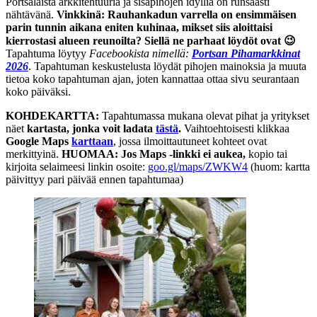
Portsalaista arkkitehtuuria ja sisäpihojen idylliä on runsaasti
nähtävänä.
Vinkkinä: Rauhankadun varrella on ensimmäisen
parin tunnin aikana eniten kuhinaa, mikset siis aloittaisi
kierrostasi alueen reunoilta?
Siellä ne parhaat löydöt ovat 😉
Tapahtuma löytyy
Facebookista nimellä:
Portsan Pihamarkkinat
2026
. Tapahtuman keskustelusta löydät pihojen mainoksia ja muuta
tietoa koko tapahtuman ajan, joten kannattaa ottaa sivu seurantaan
koko päiväksi.
KOHDEKARTTA:
Tapahtumassa mukana olevat pihat ja yritykset
näet
kartasta, jonka voit ladata
tästä
.
Vaihtoehtoisesti klikkaa
Google Maps
karttaan
, jossa ilmoittautuneet kohteet ovat
merkittyinä.
HUOMAA: Jos Maps -linkki ei aukea,
kopio tai
kirjoita selaimeesi linkin osoite:
goo.gl/maps/ZWKW4
(huom: kartta
päivittyy pari päivää ennen tapahtumaa)