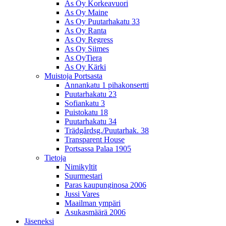
As Oy Korkeavuori
As Oy Maine
As Oy Puutarhakatu 33
As Oy Ranta
As Oy Regress
As Oy Siimes
As OyTiera
As Oy Kärki
Muistoja Portsasta
Annankatu 1 pihakonsertti
Puutarhakatu 23
Sofiankatu 3
Puistokatu 18
Puutarhakatu 34
Trädgårdsg./Puutarhak. 38
Transparent House
Portsassa Palaa 1905
Tietoja
Nimikyltit
Suurmestari
Paras kaupunginosa 2006
Jussi Vares
Maailman ympäri
Asukasmäärä 2006
Jäseneksi