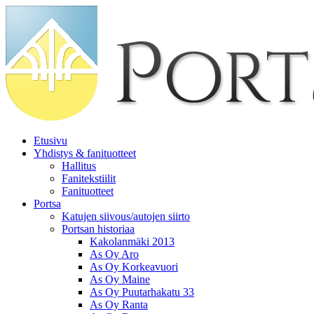
Etusivu
Yhdistys & fanituotteet
Hallitus
Fanitekstiilit
Fanituotteet
Portsa
Katujen siivous/autojen siirto
Portsan historiaa
Kakolanmäki 2013
As Oy Aro
As Oy Korkeavuori
As Oy Maine
As Oy Puutarhakatu 33
As Oy Ranta