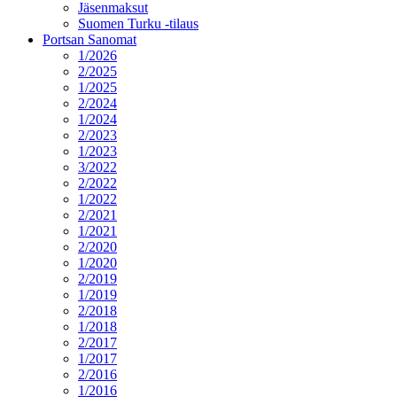
Jäsenmaksut
Suomen Turku -tilaus
Portsan Sanomat
1/2026
2/2025
1/2025
2/2024
1/2024
2/2023
1/2023
3/2022
2/2022
1/2022
2/2021
1/2021
2/2020
1/2020
2/2019
1/2019
2/2018
1/2018
2/2017
1/2017
2/2016
1/2016