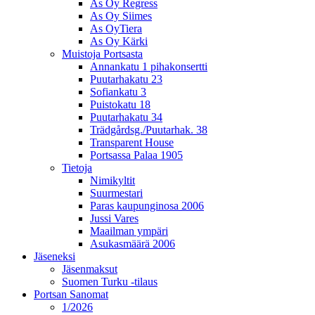
As Oy Regress
As Oy Siimes
As OyTiera
As Oy Kärki
Muistoja Portsasta
Annankatu 1 pihakonsertti
Puutarhakatu 23
Sofiankatu 3
Puistokatu 18
Puutarhakatu 34
Trädgårdsg./Puutarhak. 38
Transparent House
Portsassa Palaa 1905
Tietoja
Nimikyltit
Suurmestari
Paras kaupunginosa 2006
Jussi Vares
Maailman ympäri
Asukasmäärä 2006
Jäseneksi
Jäsenmaksut
Suomen Turku -tilaus
Portsan Sanomat
1/2026