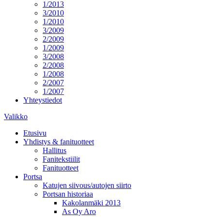
1/2013
3/2010
1/2010
3/2009
2/2009
1/2009
3/2008
2/2008
1/2008
2/2007
1/2007
Yhteystiedot
Valikko
Etusivu
Yhdistys & fanituotteet
Hallitus
Fanitekstiilit
Fanituotteet
Portsa
Katujen siivous/autojen siirto
Portsan historiaa
Kakolanmäki 2013
As Oy Aro