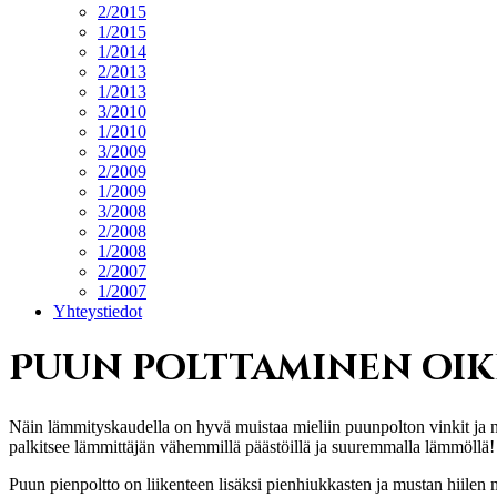
2/2015
1/2015
1/2014
2/2013
1/2013
3/2010
1/2010
3/2009
2/2009
1/2009
3/2008
2/2008
1/2008
2/2007
1/2007
Yhteystiedot
Puun polttaminen oik
Näin lämmityskaudella on hyvä muistaa mieliin puunpolton vinkit ja n
palkitsee lämmittäjän vähemmillä päästöillä ja suuremmalla lämmöllä!
Puun pienpoltto on liikenteen lisäksi pienhiukkasten ja mustan hiilen 