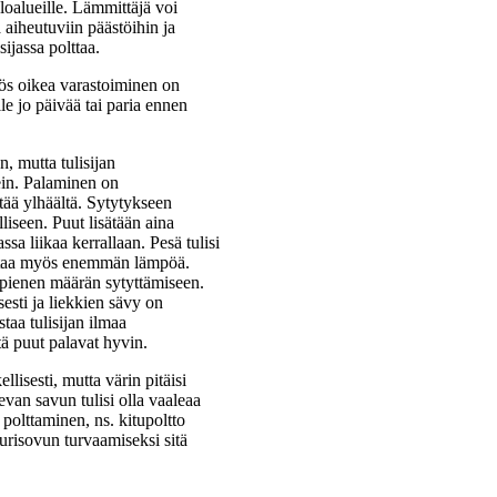
aloalueille. Lämmittäjä voi
 aiheutuviin päästöihin ja
sijassa polttaa.
yös oikea varastoiminen on
lle jo päivää tai paria ennen
n, mutta tulisijan
kein. Palaminen on
tää ylhäältä. Sytytykseen
liseen. Puut lisätään aina
assa liikaa kerrallaan. Pesä tulisi
ottaa myös enemmän lämpöä.
ä pienen määrän sytyttämiseen.
sesti ja liekkien sävy on
taa tulisijan ilmaa
ttä puut palavat hyvin.
lisesti, mutta värin pitäisi
an savun tulisi olla vaaleaa
 polttaminen, ns. kitupoltto
urisovun turvaamiseksi sitä