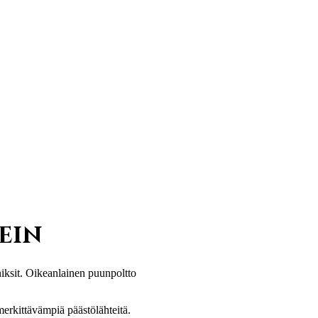
ein
iksit. Oikeanlainen puunpoltto
merkittävämpiä päästölähteitä.