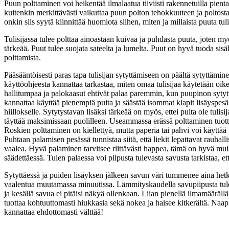
Puun polttaminen voi heikentää ilmalaatua tiiviisti rakennetuilla pient
kuitenkin merkittävästi vaikuttaa puun polton tehokkuuteen ja poltosta
onkin siis syytä kiinnittää huomiota siihen, miten ja millaista puuta tuli
Tulisijassa tulee polttaa ainoastaan kuivaa ja puhdasta puuta, joten m
tärkeää. Puut tulee suojata sateelta ja lumelta. Puut on hyvä tuoda sisä
polttamista.
Pääsääntöisesti paras tapa tulisijan sytyttämiseen on päältä sytyttämine
käyttöohjeesta kannattaa tarkastaa, miten omaa tulisijaa käytetään oi
hallitumpaa ja palokaasut ehtivät palaa paremmin, kun puupinon sytyt
kannattaa käyttää pienempiä puita ja säästää isommat klapit lisäyspesäl
hiillokselle. Sytytystavan lisäksi tärkeää on myös, ettei puita ole tulisij
täyttää maksimissaan puolilleen. Useammassa erässä polttaminen tu
Roskien polttaminen on kiellettyä, mutta paperia tai pahvi voi käyttä
Puhtaan palamisen pesässä tunnistaa siitä, että liekit lepattavat rauhalli
vaalea. Hyvä palaminen tarvitsee riittävästi happea, tämä on hyvä muis
säädettäessä. Tulen palaessa voi piipusta tulevasta savusta tarkistaa, e
Sytyttäessä ja puiden lisäyksen jälkeen savun väri tummenee aina hetkel
vaalentua muutamassa minuutissa. Lämmityskaudella savupiipusta tulev
ja kesällä savua ei pitäisi näkyä ollenkaan. Liian pienellä ilmamäärällä
tuottaa kohtuuttomasti hiukkasia sekä nokea ja haisee kitkerältä. Naap
kannattaa ehdottomasti välttää!