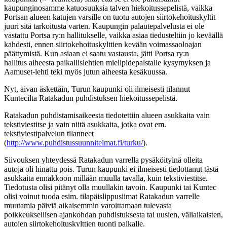
kaupunginosamme katuosuuksia talven hiekoitussepelistä, vaikka
Portsan alueen katujen varsille on tuotu autojen siirtokehoituskyltit
juuri sitä tarkoitusta varten. Kaupungin palautepalvelusta ei ole
vastattu Portsa ry:n hallitukselle, vaikka asiaa tiedusteltiin jo keväällä
kahdesti, ennen siirtokehoituskylttien kevään voimassaoloajan
päättymistä. Kun asiaan ei saatu vastausta, jätti Portsa ry:n
hallitus aiheesta paikallislehtien mielipidepalstalle kysymyksen ja
Aamuset-lehti teki myös jutun aiheesta kesäkuussa.
Nyt, aivan äskettäin, Turun kaupunki oli ilmeisesti tilannut
Kuntecilta Ratakadun puhdistuksen hiekoitussepelistä.
Ratakadun puhdistamisaikeesta tiedotettiin alueen asukkaita vain
tekstiviestitse ja vain niitä asukkaita, jotka ovat em.
tekstiviestipalvelun tilanneet
(
http://www.puhdistussuunnitelmat.fi/turku/
).
Siivouksen yhteydessä Ratakadun varrella pysäköityinä olleita
autoja oli hinattu pois. Turun kaupunki ei ilmeisesti tiedottanut tästä
asukkaita ennakkoon millään muulla tavalla, kuin tekstiviestitse.
Tiedotusta olisi pitänyt olla muullakin tavoin. Kaupunki tai Kuntec
olisi voinut tuoda esim. tilapäislippusiimat Ratakadun varrelle
muutamia päiviä aikaisemmin varoittamaan tulevasta
poikkeuksellisen ajankohdan puhdistuksesta tai uusien, väliaikaisten,
autojen siirtokehoituskylttien tuonti paikalle.