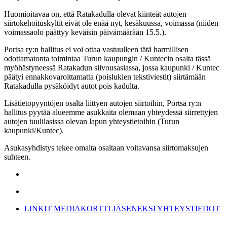
Huomioitavaa on, että Ratakadulla olevat kiinteät autojen
siirtokehoituskyltit eivät ole enää nyt, kesäkuussa, voimassa (niiden
voimassaolo päättyy keväisin päivämäärään 15.5.).
Portsa ry:n hallitus ei voi ottaa vastuulleen tätä harmillisen
odottamatonta toimintaa Turun kaupungin / Kuntecin osalta tässä
myöhästyneessä Ratakadun siivousasiassa, jossa kaupunki / Kuntec
päätyi ennakkovaroittamatta (poislukien tekstiviestit) siirtämään
Ratakadulla pysäköidyt autot pois kadulta.
Lisätietopyyntöjen osalta liittyen autojen siirtoihin, Portsa ry:n
hallitus pyytää alueemme asukkaita olemaan yhteydessä siirrettyjen
autojen tuulilasissa olevan lapun yhteystietoihin (Turun
kaupunki/Kuntec).
Asukasyhdistys tekee omalta osaltaan voitavansa siirtomaksujen
suhteen.
LINKIT
MEDIAKORTTI
JÄSENEKSI
YHTEYSTIEDOT