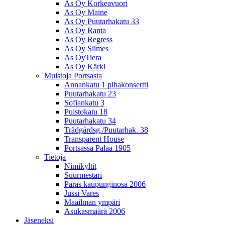
As Oy Korkeavuori
As Oy Maine
As Oy Puutarhakatu 33
As Oy Ranta
As Oy Regress
As Oy Siimes
As OyTiera
As Oy Kärki
Muistoja Portsasta
Annankatu 1 pihakonsertti
Puutarhakatu 23
Sofiankatu 3
Puistokatu 18
Puutarhakatu 34
Trädgårdsg./Puutarhak. 38
Transparent House
Portsassa Palaa 1905
Tietoja
Nimikyltit
Suurmestari
Paras kaupunginosa 2006
Jussi Vares
Maailman ympäri
Asukasmäärä 2006
Jäseneksi