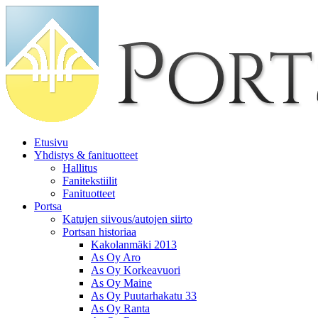
Etusivu
Yhdistys & fanituotteet
Hallitus
Fanitekstiilit
Fanituotteet
Portsa
Katujen siivous/autojen siirto
Portsan historiaa
Kakolanmäki 2013
As Oy Aro
As Oy Korkeavuori
As Oy Maine
As Oy Puutarhakatu 33
As Oy Ranta