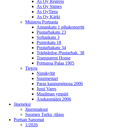
As Oy Regress
As Oy Siimes
As OyTiera
As Oy Kärki
Muistoja Portsasta
Annankatu 1 pihakonsertti
Puutarhakatu 23
Sofiankatu 3
Puistokatu 18
Puutarhakatu 34
Trädgårdsg./Puutarhak. 38
Transparent House
Portsassa Palaa 1905
Tietoja
Nimikyltit
Suurmestari
Paras kaupunginosa 2006
Jussi Vares
Maailman ympäri
Asukasmäärä 2006
Jäseneksi
Jäsenmaksut
Suomen Turku -tilaus
Portsan Sanomat
1/2026