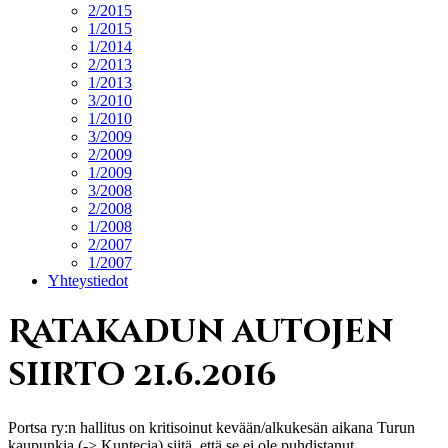
2/2015
1/2015
1/2014
2/2013
1/2013
3/2010
1/2010
3/2009
2/2009
1/2009
3/2008
2/2008
1/2008
2/2007
1/2007
Yhteystiedot
Ratakadun autojen
siirto 21.6.2016
Portsa ry:n hallitus on kritisoinut kevään/alkukesän aikana Turun
kaupunkia (-> Kuntecia) siitä, että se ei ole puhdistanut