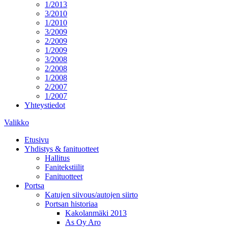
1/2013
3/2010
1/2010
3/2009
2/2009
1/2009
3/2008
2/2008
1/2008
2/2007
1/2007
Yhteystiedot
Valikko
Etusivu
Yhdistys & fanituotteet
Hallitus
Fanitekstiilit
Fanituotteet
Portsa
Katujen siivous/autojen siirto
Portsan historiaa
Kakolanmäki 2013
As Oy Aro