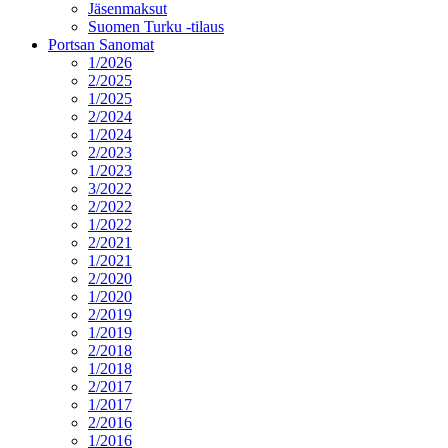
Jäsenmaksut
Suomen Turku -tilaus
Portsan Sanomat
1/2026
2/2025
1/2025
2/2024
1/2024
2/2023
1/2023
3/2022
2/2022
1/2022
2/2021
1/2021
2/2020
1/2020
2/2019
1/2019
2/2018
1/2018
2/2017
1/2017
2/2016
1/2016