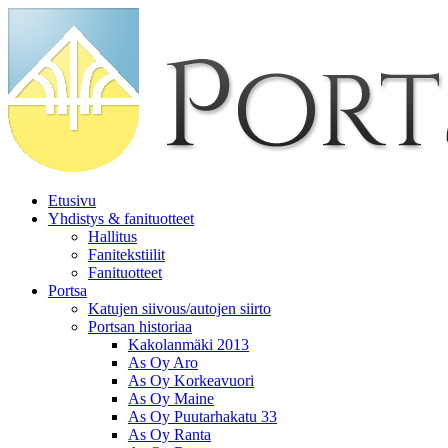
Etusivu
Yhdistys & fanituotteet
Hallitus
Fanitekstiilit
Fanituotteet
Portsa
Katujen siivous/autojen siirto
Portsan historiaa
Kakolanmäki 2013
As Oy Aro
As Oy Korkeavuori
As Oy Maine
As Oy Puutarhakatu 33
As Oy Ranta