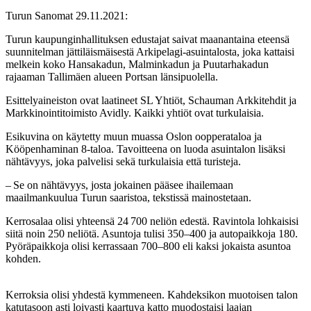
Turun Sanomat 29.11.2021:
Turun kaupunginhallituksen edustajat saivat maanantaina eteensä
suunnitelman jättiläismäisestä Arkipelagi-asuintalosta, joka kattaisi
melkein koko Hansakadun, Malminkadun ja Puutarhakadun
rajaaman Tallimäen alueen Portsan länsipuolella.
Esittelyaineiston ovat laatineet SL Yhtiöt, Schauman Arkkitehdit ja
Markkinointitoimisto Avidly. Kaikki yhtiöt ovat turkulaisia.
Esikuvina on käytetty muun muassa Oslon oopperataloa ja
Kööpenhaminan 8-taloa. Tavoitteena on luoda asuintalon lisäksi
nähtävyys, joka palvelisi sekä turkulaisia että turisteja.
– Se on nähtävyys, josta jokainen pääsee ihailemaan
maailmankuulua Turun saaristoa, tekstissä mainostetaan.
Kerrosalaa olisi yhteensä 24 700 neliön edestä. Ravintola lohkaisisi
siitä noin 250 neliötä. Asuntoja tulisi 350–400 ja autopaikkoja 180.
Pyöräpaikkoja olisi kerrassaan 700–800 eli kaksi jokaista asuntoa
kohden.
Kerroksia olisi yhdestä kymmeneen. Kahdeksikon muotoisen talon
katutasoon asti loivasti kaartuva katto muodostaisi laajan