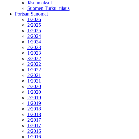
Jäsenmaksut
Suomen Turku -tilaus
Portsan Sanomat
1/2026
2/2025
1/2025
2/2024
1/2024
2/2023
1/2023
3/2022
2/2022
1/2022
2/2021
1/2021
2/2020
1/2020
2/2019
1/2019
2/2018
1/2018
2/2017
1/2017
2/2016
1/2016