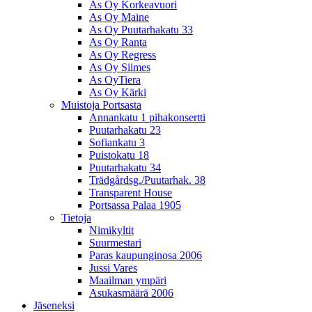
As Oy Korkeavuori
As Oy Maine
As Oy Puutarhakatu 33
As Oy Ranta
As Oy Regress
As Oy Siimes
As OyTiera
As Oy Kärki
Muistoja Portsasta
Annankatu 1 pihakonsertti
Puutarhakatu 23
Sofiankatu 3
Puistokatu 18
Puutarhakatu 34
Trädgårdsg./Puutarhak. 38
Transparent House
Portsassa Palaa 1905
Tietoja
Nimikyltit
Suurmestari
Paras kaupunginosa 2006
Jussi Vares
Maailman ympäri
Asukasmäärä 2006
Jäseneksi