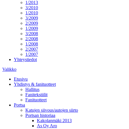
1/2013
3/2010
1/2010
3/2009
2/2009
1/2009
3/2008
2/2008
1/2008
2/2007
1/2007
Yhteystiedot
Valikko
Etusivu
Yhdistys & fanituotteet
Hallitus
Fanitekstiilit
Fanituotteet
Portsa
Katujen siivous/autojen siirto
Portsan historiaa
Kakolanmäki 2013
As Oy Aro