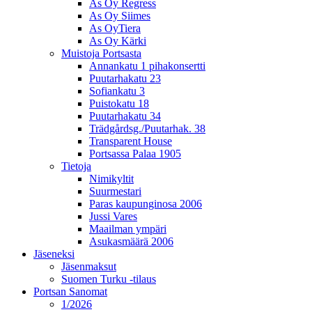
As Oy Regress
As Oy Siimes
As OyTiera
As Oy Kärki
Muistoja Portsasta
Annankatu 1 pihakonsertti
Puutarhakatu 23
Sofiankatu 3
Puistokatu 18
Puutarhakatu 34
Trädgårdsg./Puutarhak. 38
Transparent House
Portsassa Palaa 1905
Tietoja
Nimikyltit
Suurmestari
Paras kaupunginosa 2006
Jussi Vares
Maailman ympäri
Asukasmäärä 2006
Jäseneksi
Jäsenmaksut
Suomen Turku -tilaus
Portsan Sanomat
1/2026