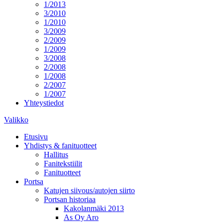
1/2013
3/2010
1/2010
3/2009
2/2009
1/2009
3/2008
2/2008
1/2008
2/2007
1/2007
Yhteystiedot
Valikko
Etusivu
Yhdistys & fanituotteet
Hallitus
Fanitekstiilit
Fanituotteet
Portsa
Katujen siivous/autojen siirto
Portsan historiaa
Kakolanmäki 2013
As Oy Aro