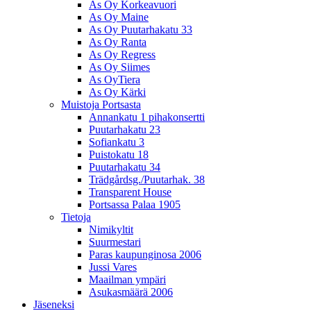
As Oy Korkeavuori
As Oy Maine
As Oy Puutarhakatu 33
As Oy Ranta
As Oy Regress
As Oy Siimes
As OyTiera
As Oy Kärki
Muistoja Portsasta
Annankatu 1 pihakonsertti
Puutarhakatu 23
Sofiankatu 3
Puistokatu 18
Puutarhakatu 34
Trädgårdsg./Puutarhak. 38
Transparent House
Portsassa Palaa 1905
Tietoja
Nimikyltit
Suurmestari
Paras kaupunginosa 2006
Jussi Vares
Maailman ympäri
Asukasmäärä 2006
Jäseneksi