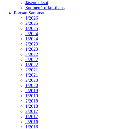
Jäsenmaksut
Suomen Turku -tilaus
Portsan Sanomat
1/2026
2/2025
1/2025
2/2024
1/2024
2/2023
1/2023
3/2022
2/2022
1/2022
2/2021
1/2021
2/2020
1/2020
2/2019
1/2019
2/2018
1/2018
2/2017
1/2017
2/2016
1/2016