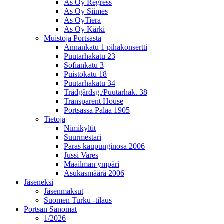
As Oy Regress
As Oy Siimes
As OyTiera
As Oy Kärki
Muistoja Portsasta
Annankatu 1 pihakonsertti
Puutarhakatu 23
Sofiankatu 3
Puistokatu 18
Puutarhakatu 34
Trädgårdsg./Puutarhak. 38
Transparent House
Portsassa Palaa 1905
Tietoja
Nimikyltit
Suurmestari
Paras kaupunginosa 2006
Jussi Vares
Maailman ympäri
Asukasmäärä 2006
Jäseneksi
Jäsenmaksut
Suomen Turku -tilaus
Portsan Sanomat
1/2026