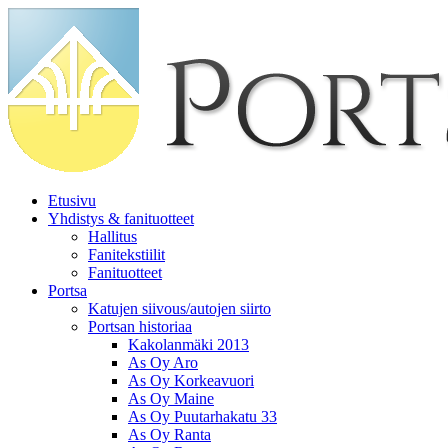
Etusivu
Yhdistys & fanituotteet
Hallitus
Fanitekstiilit
Fanituotteet
Portsa
Katujen siivous/autojen siirto
Portsan historiaa
Kakolanmäki 2013
As Oy Aro
As Oy Korkeavuori
As Oy Maine
As Oy Puutarhakatu 33
As Oy Ranta