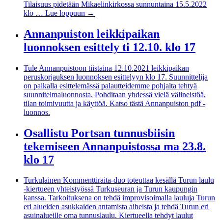
Tilaisuus pidetään Mikaelinkirkossa sunnuntaina 15.5.2022
klo …
Lue loppuun
→
Annanpuiston leikkipaikan
luonnoksen esittely ti 12.10. klo 17
Tule Annanpuistoon tiistaina 12.10.2021 leikkipaikan
peruskorjauksen luonnoksen esittelyyn klo 17. Suunnittelija
on paikalla esittelemässä palautteidemme pohjalta tehtyä
suunnitelmaluonnosta. Pohditaan yhdessä vielä välineistöä,
tilan toimivuutta ja käyttöä. Katso tästä Annanpuiston pdf -
luonnos.
Osallistu Portsan tunnusbiisin
tekemiseen Annanpuistossa ma 23.8.
klo 17
Turkulainen Kommenttiraita-duo toteuttaa kesällä Turun laulu
-kiertueen yhteistyössä Turkuseuran ja Turun kaupungin
kanssa. Tarkoituksena on tehdä improvisoimalla lauluja Turun
eri alueiden asukkaiden antamista aiheista ja tehdä Turun eri
asuinalueille oma tunnuslaulu. Kiertueella tehdyt laulut