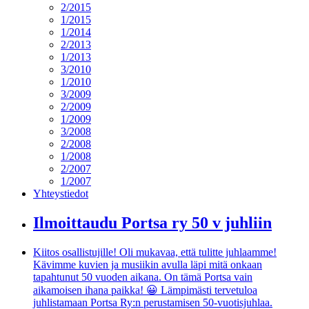
2/2015
1/2015
1/2014
2/2013
1/2013
3/2010
1/2010
3/2009
2/2009
1/2009
3/2008
2/2008
1/2008
2/2007
1/2007
Yhteystiedot
Ilmoittaudu Portsa ry 50 v juhliin
Kiitos osallistujille! Oli mukavaa, että tulitte juhlaamme!
Kävimme kuvien ja musiikin avulla läpi mitä onkaan
tapahtunut 50 vuoden aikana. On tämä Portsa vain
aikamoisen ihana paikka! 😀 Lämpimästi tervetuloa
juhlistamaan Portsa Ry:n perustamisen 50-vuotisjuhlaa.