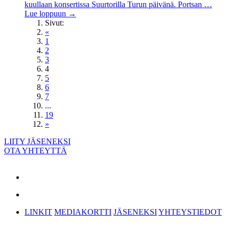
kuullaan konsertissa Suurtorilla Turun päivänä. Portsan …
Lue loppuun
→
Sivut:
«
1
2
3
4
5
6
7
...
19
»
LIITY JÄSENEKSI
OTA YHTEYTTÄ
LINKIT
MEDIAKORTTI
JÄSENEKSI
YHTEYSTIEDOT