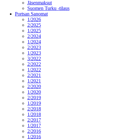
Jäsenmaksut
Suomen Turku -tilaus
Portsan Sanomat
1/2026
2/2025
1/2025
2/2024
1/2024
2/2023
1/2023
3/2022
2/2022
1/2022
2/2021
1/2021
2/2020
1/2020
2/2019
1/2019
2/2018
1/2018
2/2017
1/2017
2/2016
1/2016