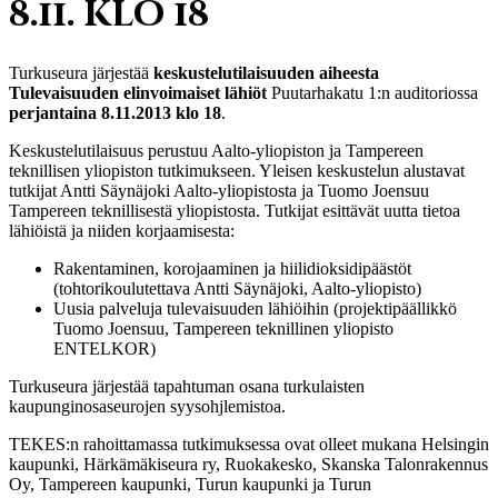
8.11. klo 18
Turkuseura järjestää
keskustelutilaisuuden aiheesta
Tulevaisuuden elinvoimaiset lähiöt
Puutarhakatu 1:n auditoriossa
perjantaina 8.11.2013 klo 18
.
Keskustelutilaisuus perustuu Aalto-yliopiston ja Tampereen
teknillisen yliopiston tutkimukseen. Yleisen keskustelun alustavat
tutkijat Antti Säynäjoki Aalto-yliopistosta ja Tuomo Joensuu
Tampereen teknillisestä yliopistosta. Tutkijat esittävät uutta tietoa
lähiöistä ja niiden korjaamisesta:
Rakentaminen, korojaaminen ja hiilidioksidipäästöt
(tohtorikoulutettava Antti Säynäjoki, Aalto-yliopisto)
Uusia palveluja tulevaisuuden lähiöihin (projektipäällikkö
Tuomo Joensuu, Tampereen teknillinen yliopisto
ENTELKOR)
Turkuseura järjestää tapahtuman osana turkulaisten
kaupunginosaseurojen syysohjlemistoa.
TEKES:n rahoittamassa tutkimuksessa ovat olleet mukana Helsingin
kaupunki, Härkämäkiseura ry, Ruokakesko, Skanska Talonrakennus
Oy, Tampereen kaupunki, Turun kaupunki ja Turun