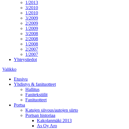
1/2013
3/2010
1/2010
3/2009
2/2009
1/2009
3/2008
2/2008
1/2008
2/2007
1/2007
Yhteystiedot
Valikko
Etusivu
Yhdistys & fanituotteet
Hallitus
Fanitekstiilit
Fanituotteet
Portsa
Katujen siivous/autojen siirto
Portsan historiaa
Kakolanmäki 2013
As Oy Aro