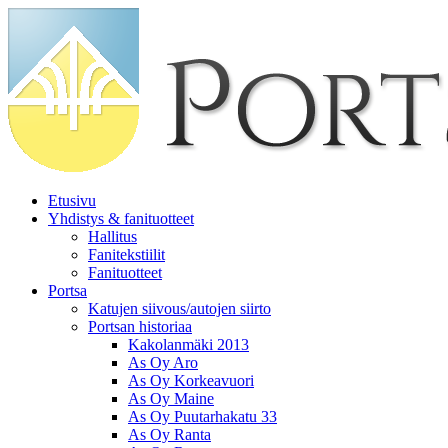
Etusivu
Yhdistys & fanituotteet
Hallitus
Fanitekstiilit
Fanituotteet
Portsa
Katujen siivous/autojen siirto
Portsan historiaa
Kakolanmäki 2013
As Oy Aro
As Oy Korkeavuori
As Oy Maine
As Oy Puutarhakatu 33
As Oy Ranta