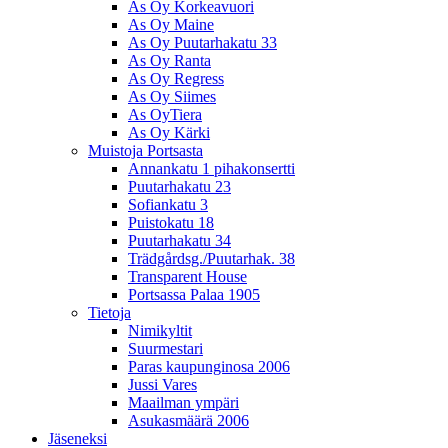
As Oy Korkeavuori
As Oy Maine
As Oy Puutarhakatu 33
As Oy Ranta
As Oy Regress
As Oy Siimes
As OyTiera
As Oy Kärki
Muistoja Portsasta
Annankatu 1 pihakonsertti
Puutarhakatu 23
Sofiankatu 3
Puistokatu 18
Puutarhakatu 34
Trädgårdsg./Puutarhak. 38
Transparent House
Portsassa Palaa 1905
Tietoja
Nimikyltit
Suurmestari
Paras kaupunginosa 2006
Jussi Vares
Maailman ympäri
Asukasmäärä 2006
Jäseneksi