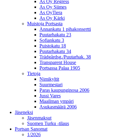
As Oy Regress
As Oy Siimes
As OyTiera
As Oy Kärki
Muistoja Portsasta
Annankatu 1 pihakonsertti
Puutarhakatu 23
Sofiankatu 3
Puistokatu 18
Puutarhakatu 34
Trädgårdsg./Puutarhak. 38
Transparent House
Portsassa Palaa 1905
Tietoja
Nimikyltit
Suurmestari
Paras kaupunginosa 2006
Jussi Vares
Maailman ympäri
Asukasmäärä 2006
Jäseneksi
Jäsenmaksut
Suomen Turku -tilaus
Portsan Sanomat
1/2026