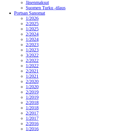
Jäsenmaksut
Suomen Turku -tilaus
Portsan Sanomat
1/2026
2/2025
1/2025
2/2024
1/2024
2/2023
1/2023
3/2022
2/2022
1/2022
2/2021
1/2021
2/2020
1/2020
2/2019
1/2019
2/2018
1/2018
2/2017
1/2017
2/2016
1/2016