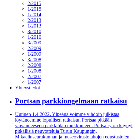
2/2015
1/2015
1/2014
2/2013
1/2013
3/2010
1/2010
3/2009
2/2009
1/2009
3/2008
2/2008
1/2008
2/2007
1/2007
Yhteystiedot
Portsan parkkiongelmaan ratkaisu
Uutinen 1.4.2022. Ylpeänä voimme vihdoin julkistaa
löytäneemme lopullisen ratkaisun Portsaa pitkään
vaivanneeseen parkkitilan niukkuuteen. Portsa ry on käynyt
pitkällisiä neuvotteluja Turun Kaupungin,
Mikaelinseurakunnan ja museovirastotahojen edustustojen