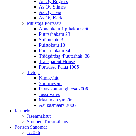
As Oy Regress
As Oy Siimes
As OyTiera
As Oy Kärki
Muistoja Portsasta
Annankatu 1 pihakonsertti
Puutarhakatu 23
Sofiankatu 3
Puistokatu 18
Puutarhakatu 34
Trädgårdsg./Puutarhak. 38
Transparent House
Portsassa Palaa 1905
Tietoja
Nimikyltit
Suurmestari
Paras kaupunginosa 2006
Jussi Vares
Maailman ympäri
Asukasmäärä 2006
Jäseneksi
Jäsenmaksut
Suomen Turku -tilaus
Portsan Sanomat
1/2026