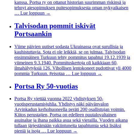
kanssa. Portsa ry on ottanut historian suurimman riskinsä ja
tehnyt aiesopimuksen puitesopimuksesta oman nykyaikaisen
…
Lue loppuun
→
Talvisodan pommit iskivät
Portsaankin
Viime päivien uutiset sodasta Ukrainassa ovat surullisia ja
kauhistuttavia. Sota ei ole leikkiä, se on julmaa. Talvisodan
ensimmäinen Turkuun tehty pommitus tapahtui 19.12.1939 ja
viimeinen 9.3.1940. Pommituskertoja oli kaikkiaan 60,
ilmahälytyksiä 126. Vihollisen lentokoneet pudottivat yli 4000
pommia Turkuun. #eisotaa …
Lue loppuun
→
Portsa Ry 50-vuotias
Portsa Ry viettää vuonna 2022 yhdistyksen 50-
vuotisperustamisjuhlia. Yhdistys näki päivänvalon
Arvinkadun kerhohuoneella peräti 200 osallistujan voimin.
Kiitos perustajien, Portsa on edelleen puutalovaltainen
asuinalue ja ihana paikka asua sekä vierailla. Vuoden aikana
tullaan järjestämään vakiintuneita tapahtumia sekä lisäksi
pieniä ja isoja …
Lue loppuun
→