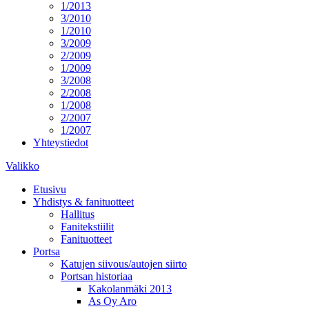
1/2013
3/2010
1/2010
3/2009
2/2009
1/2009
3/2008
2/2008
1/2008
2/2007
1/2007
Yhteystiedot
Valikko
Etusivu
Yhdistys & fanituotteet
Hallitus
Fanitekstiilit
Fanituotteet
Portsa
Katujen siivous/autojen siirto
Portsan historiaa
Kakolanmäki 2013
As Oy Aro