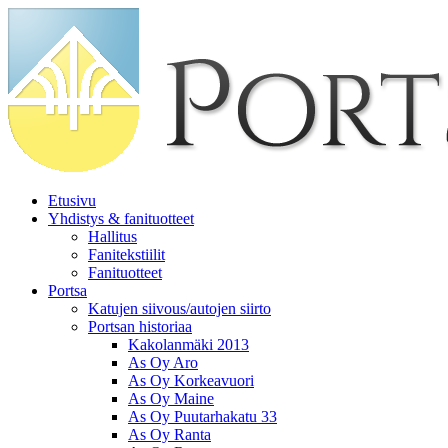
Etusivu
Yhdistys & fanituotteet
Hallitus
Fanitekstiilit
Fanituotteet
Portsa
Katujen siivous/autojen siirto
Portsan historiaa
Kakolanmäki 2013
As Oy Aro
As Oy Korkeavuori
As Oy Maine
As Oy Puutarhakatu 33
As Oy Ranta