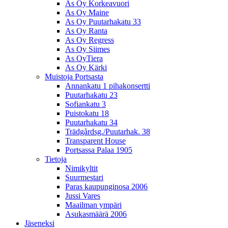
As Oy Korkeavuori
As Oy Maine
As Oy Puutarhakatu 33
As Oy Ranta
As Oy Regress
As Oy Siimes
As OyTiera
As Oy Kärki
Muistoja Portsasta
Annankatu 1 pihakonsertti
Puutarhakatu 23
Sofiankatu 3
Puistokatu 18
Puutarhakatu 34
Trädgårdsg./Puutarhak. 38
Transparent House
Portsassa Palaa 1905
Tietoja
Nimikyltit
Suurmestari
Paras kaupunginosa 2006
Jussi Vares
Maailman ympäri
Asukasmäärä 2006
Jäseneksi