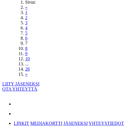
Sivut:
«
1
2
3
4
5
6
7
8
9
10
...
26
»
LIITY JÄSENEKSI
OTA YHTEYTTÄ
LINKIT
MEDIAKORTTI
JÄSENEKSI
YHTEYSTIEDOT